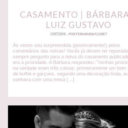
CASAMENTO | BÁRBARA
LUIZ GUSTAVO
POR FERNANDA FLORET
13/07/2016 -
Às vezes sou surpreendida (positivamente!) pelos
comentários das noivas! Vocês já devem ter reparad
sempre pergunto para a noiva do casamento publicad
era a prioridade. A Bárbara respondeu :”minhas prior
na verdade eram três coisas: primeiramente um bom 
de buffet e garçons, segundo uma decoração linda, e
sonhava com uma mesa […]