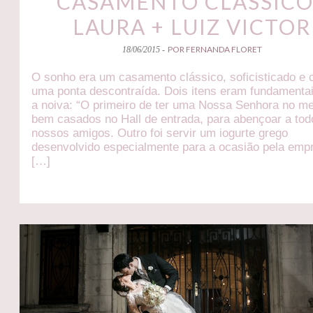
CASAMENTO CLÁSSICO
LAURA + LUIZ VICTOR
POR FERNANDA FLORET
18/06/2015 -
O sonho era um casamento clássico, soficisticado e
uma ponta descontraída. Dois itens eram fundamenta
a noiva: “O primeiro de ter uma Nossa Senhora no m
bem casados no Hall de entrada, para abençoar a tod
nossos amigos. Outro foi servir um iogurte grego
desenvolvido especialmente para a ocasião pela emp
[…]