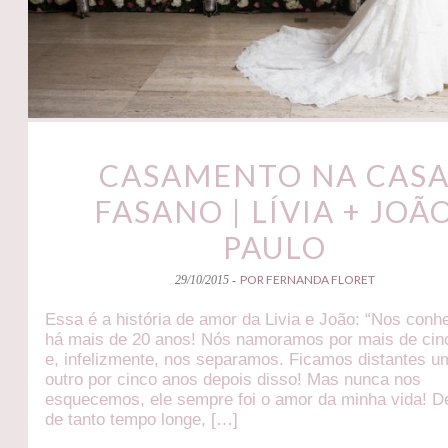
CASAMENTO NA CAS
FASANO | LÍVIA + JOÃ
PAULO
POR FERNANDA FLORET
29/10/2015 -
Essa é a história de amor da Livia e João: “Nos con
há mais de 20 anos! Nós namoramos por mais de cin
e, infelizmente, nos separamos. Ficamos distantes u
outro por cinco anos depois disso! Mas nunca nos
esquecemos, ele sempre foi o amor da minha vida! D
de tanto tempo longe, […]