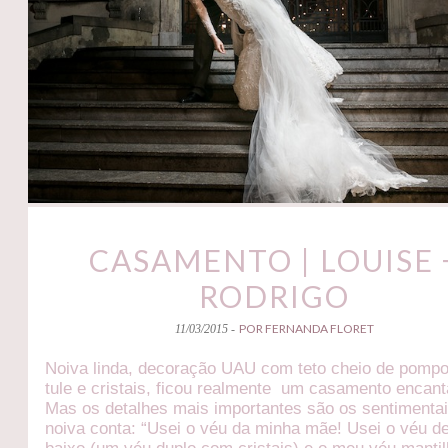
CASAMENTO | LOUISE 
RODRIGO
POR FERNANDA FLORET
11/03/2015 -
Noiva linda, decoração UAU com teto cheio de pomp
tule e cristais, ficou realmente um casamento encant
Mas os detalhes mais importantes são os sentimentai
noiva conta: “Usei o véu da minha mãe! Usei o véu de