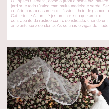
O Espaço Gardens, como o próprio nome diz, parece
jardim, é todo rústico com muita madeira e verde. Ser
cenário para o casamento clássico cheio de glamour 
Catherine e Ailton – é justamente isso que amo, o
contraponto do rústico com o sofisticado, criando um
ambiente surpreendente. As colunas e vigas de made