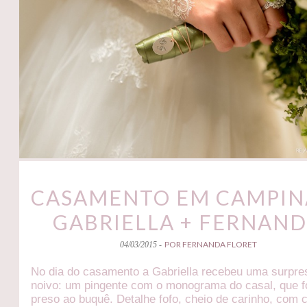
CASAMENTO EM CAMPINA
GABRIELLA + FERNAN
POR FERNANDA FLORET
04/03/2015 -
No dia do casamento a Gabriella recebeu uma surpre
noivo: um pingente com o monograma do casal, que f
preso ao buquê. Detalhe fofo, cheio de carinho, com 