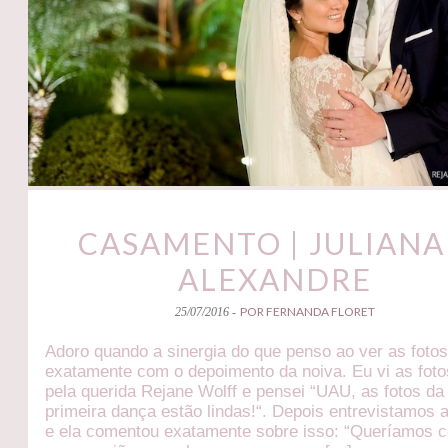
CASAMENTO | JULIANA
ALEXANDRE
POR FERNANDA FLORET
25/07/2016 -
Adoro quando a sinergia do que penso ao ver as fotos
exatamente com o depoimento da noiva. Eu vi as fotos
pela querida Rejane Wolff e pensei “UAU, as fotos da
primeira dança estão lindas!“. Depois entrevistamos 
e ela comentou exatamente sobre isso: “Queríamos c