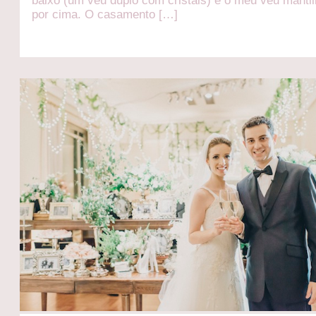
baixo (um véu duplo com cristais) e o meu véu manti
por cima. O casamento […]