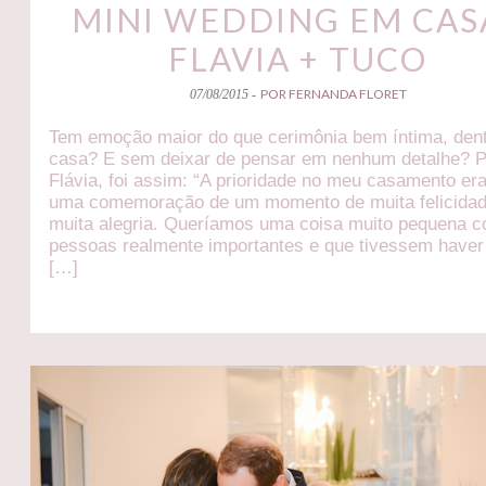
MINI WEDDING EM CASA
FLAVIA + TUCO
POR FERNANDA FLORET
07/08/2015 -
Tem emoção maior do que cerimônia bem íntima, den
casa? E sem deixar de pensar em nenhum detalhe? 
Flávia, foi assim: “A prioridade no meu casamento era
uma comemoração de um momento de muita felicidad
muita alegria. Queríamos uma coisa muito pequena 
pessoas realmente importantes e que tivessem have
[…]