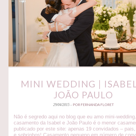
MINI WEDDING | ISABEL
JOÃO PAULO
POR FERNANDA FLORET
29/04/2015 -
Não é segredo aqui no blog que eu amo mini-wedding
casamento da Isabel e João Paulo é o menor casame
publicado por este site: apenas 19 convidados – pais
e sobrinhos! Casamento pequeno em número de conv