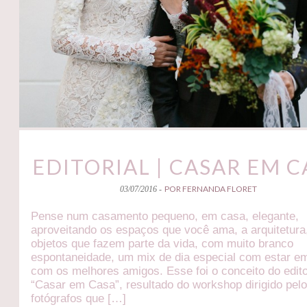
EDITORIAL | CASAR EM C
POR FERNANDA FLORET
03/07/2016 -
Pense num casamento pequeno, em casa, elegante,
aproveitando os espaços que você ama, a arquitetura
objetos que fazem parte da vida, com muito branco
espontaneidade, um mix de dia especial com estar e
com os melhores amigos. Esse foi o conceito do edito
“Casar em Casa”, resultado do workshop dirigido pel
fotógrafos que […]