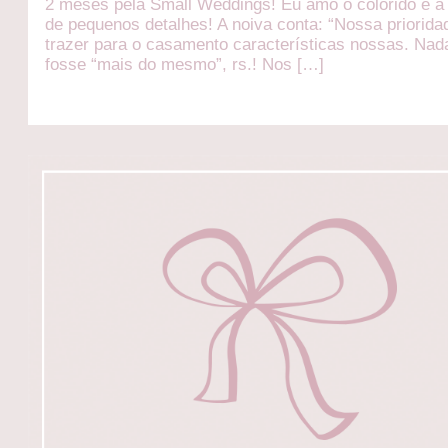
2 meses pela Small Weddings! Eu amo o colorido e a
de pequenos detalhes! A noiva conta: “Nossa prioridad
trazer para o casamento características nossas. Nad
fosse “mais do mesmo”, rs.! Nos […]