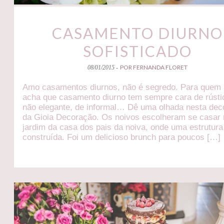
CASAMENTO DIURNO
SOFISTICADO
POR FERNANDA FLORET
08/01/2015 -
Amo casamentos diurnos, não é segredo. Para quem 
acha que casamento diurno tem sempre cara de rústi
não elegante, de informal… Dê uma olhada nesta de
da Gioia Decoração. Os noivos escolheram se casar
jardim da casa dos pais da noiva, onde uma estrutura 
construída. Foi um delicioso brunch para poucos […]