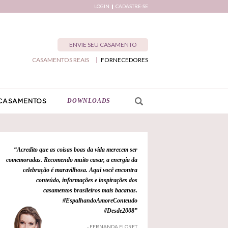
LOGIN
CADASTRE-SE
ENVIE SEU CASAMENTO
CASAMENTOS REAIS
FORNECEDORES
DOWNLOADS
CASAMENTOS
“Acredito que as coisas boas da vida merecem ser
comemoradas. Recomendo muito casar, a energia da
celebração é maravilhosa. Aqui você encontra
conteúdo, informações e inspirações dos
casamentos brasileiros mais bacanas.
#EspalhandoAmoreConteudo
#Desde2008”
- FERNANDA FLORET