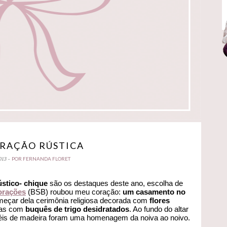
RAÇÃO RÚSTICA
POR FERNANDA FLORET
013 -
stico- chique
são os destaques deste ano, escolha de
orações
(BSB) roubou meu coração:
um casamento no
eçar dela cerimônia religiosa decorada com
flores
iras com
buquês de trigo
desidratados
. Ao fundo do altar
éis de madeira foram uma homenagem da noiva ao noivo.