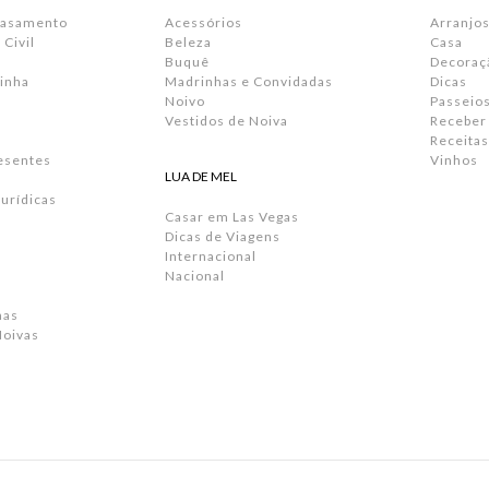
Casamento
Acessórios
Arranjos
Civil
Beleza
Casa
Buquê
Decoraç
inha
Madrinhas e Convidadas
Dicas
Noivo
Passeio
Vestidos de Noiva
Receber
Receitas
resentes
Vinhos
LUA DE MEL
urídicas
Casar em Las Vegas
Dicas de Viagens
Internacional
Nacional
has
Noivas