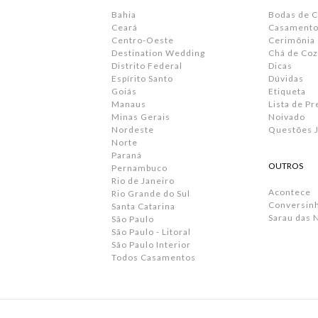
Bahia
Bodas de 
Ceará
Casamento 
Centro-Oeste
Cerimônia
Destination Wedding
Chá de Coz
Distrito Federal
Dicas
Espírito Santo
Dúvidas
Goiás
Etiqueta
Manaus
Lista de P
Minas Gerais
Noivado
Nordeste
Questões J
Norte
Paraná
OUTROS
Pernambuco
Rio de Janeiro
Acontece
Rio Grande do Sul
Conversin
Santa Catarina
Sarau das 
São Paulo
São Paulo - Litoral
São Paulo Interior
Todos Casamentos