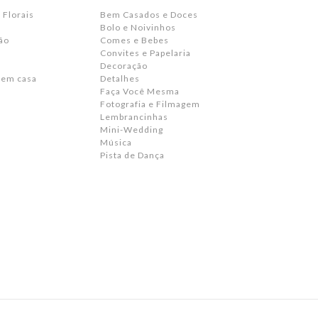
 Florais
Bem Casados e Doces
Bolo e Noivinhos
ão
Comes e Bebes
Convites e Papelaria
s
Decoração
 em casa
Detalhes
Faça Você Mesma
Fotografia e Filmagem
Lembrancinhas
Mini-Wedding
Música
Pista de Dança