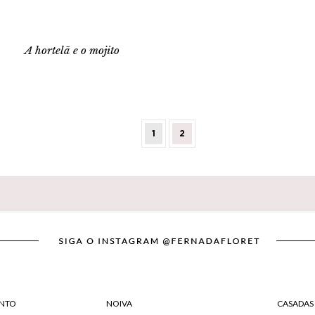
A hortelã e o mojito
1
2
NTO
NOIVA
CASADAS