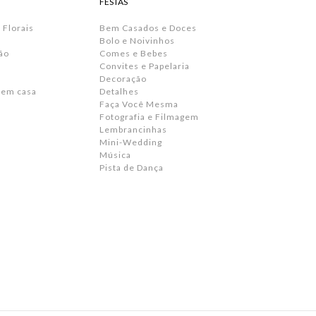
FESTAS
 Florais
Bem Casados e Doces
Bolo e Noivinhos
ão
Comes e Bebes
Convites e Papelaria
s
Decoração
 em casa
Detalhes
Faça Você Mesma
Fotografia e Filmagem
Lembrancinhas
Mini-Wedding
Música
Pista de Dança