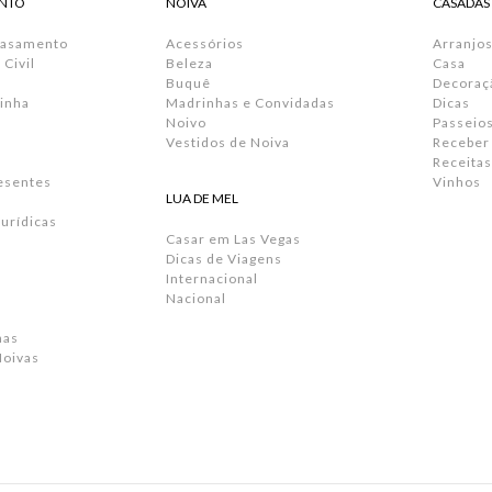
NTO
NOIVA
CASADAS
Casamento
Acessórios
Arranjos
Civil
Beleza
Casa
Buquê
Decoraç
inha
Madrinhas e Convidadas
Dicas
Noivo
Passeio
Vestidos de Noiva
Receber
Receitas
resentes
Vinhos
LUA DE MEL
urídicas
Casar em Las Vegas
Dicas de Viagens
Internacional
Nacional
has
Noivas