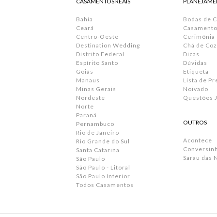
CASAMENTOS REAIS
PLANEJAME
Bahia
Bodas de 
Ceará
Casamento 
Centro-Oeste
Cerimônia
Destination Wedding
Chá de Coz
Distrito Federal
Dicas
Espírito Santo
Dúvidas
Goiás
Etiqueta
Manaus
Lista de P
Minas Gerais
Noivado
Nordeste
Questões J
Norte
Paraná
OUTROS
Pernambuco
Rio de Janeiro
Acontece
Rio Grande do Sul
Conversin
Santa Catarina
Sarau das 
São Paulo
São Paulo - Litoral
São Paulo Interior
Todos Casamentos