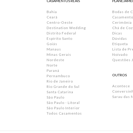
CASAMENTOS REAIS
PLANEJAME
Bahia
Bodas de 
Ceará
Casamento 
Centro-Oeste
Cerimônia
Destination Wedding
Chá de Coz
Distrito Federal
Dicas
Espírito Santo
Dúvidas
Goiás
Etiqueta
Manaus
Lista de P
Minas Gerais
Noivado
Nordeste
Questões J
Norte
Paraná
OUTROS
Pernambuco
Rio de Janeiro
Acontece
Rio Grande do Sul
Conversin
Santa Catarina
Sarau das 
São Paulo
São Paulo - Litoral
São Paulo Interior
Todos Casamentos