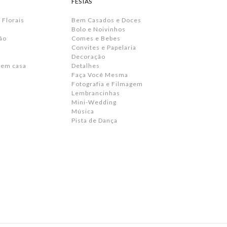
FESTAS
 Florais
Bem Casados e Doces
Bolo e Noivinhos
ão
Comes e Bebes
Convites e Papelaria
s
Decoração
 em casa
Detalhes
Faça Você Mesma
Fotografia e Filmagem
Lembrancinhas
Mini-Wedding
Música
Pista de Dança