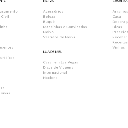
NTO
NOIVA
CASADAS
Casamento
Acessórios
Arranjos
Civil
Beleza
Casa
Buquê
Decoraç
inha
Madrinhas e Convidadas
Dicas
Noivo
Passeio
Vestidos de Noiva
Receber
Receitas
resentes
Vinhos
LUA DE MEL
urídicas
Casar em Las Vegas
Dicas de Viagens
Internacional
Nacional
has
Noivas