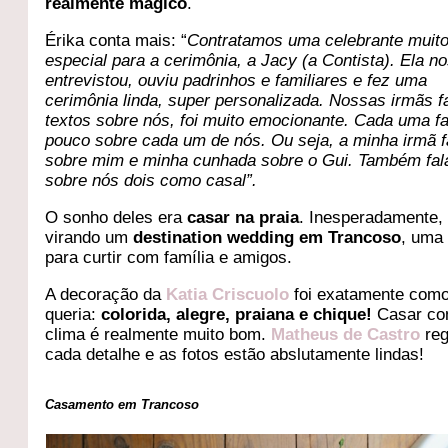
realmente mágico
.
Érika conta mais: “
Contratamos uma celebrante muit
especial para a cerimônia, a Jacy (a Contista). Ela n
entrevistou, ouviu padrinhos e familiares e fez uma
cerimônia linda, super personalizada. Nossas irmãs 
textos sobre nós, foi muito emocionante. Cada uma f
pouco sobre cada um de nós. Ou seja, a minha irmã f
sobre mim e minha cunhada sobre o Gui. Também fa
sobre nós dois como casal”.
O sonho deles era
casar na praia
. Inesperadamente,
virando um
destination wedding em Trancoso
, uma
para curtir com família e amigos.
A decoração da
Katia Criscuolo
foi exatamente como
queria:
colorida, alegre, praiana e chique!
Casar co
clima é realmente muito bom.
Matheus de Castro
reg
cada detalhe e as fotos estão abslutamente lindas!
Casamento em Trancoso