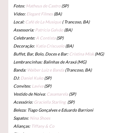
Fotos:
Matheus de Castro
(SP)
Vídeo:
Elegant Filmes
(BA)
Local:
Café de La Musique
( Trancoso, BA)
Assessoria:
Patrícia Galvão
(BA)
Celebrante:
A Contista
(SP)
Decoração:
Katia Criscuolo
(BA)
Buffet, Bar, Bolo, Doces e Bar:
Cristina Misk
(MG)
Lembrancinhas: Balinhas de Araxá (MG)
Banda:
Walber Luiz e Banda
(Trancoso, BA)
DJ:
Daniel Kuko
(SP)
Convites:
Laviva
(SP)
Vestido de Noiva:
Casamarela
(SP)
Acessório:
Graciella Starling
(SP)
Beleza: Tiago Gonçalves e Eduardo Barrioni
Sapatos:
Nina Shoes
Alianças:
Tiffany & Co