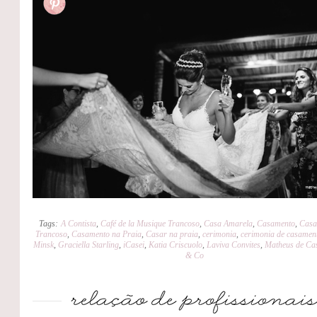
Tags:
A Contista
,
Café de la Musique Trancoso
,
Casa Amarela
,
Casamento
,
Casa
Trancoso
,
Casamento na Praia
,
Casar na praia
,
cerimonia
,
cerimonia de casamen
Minsk
,
Graciella Starling
,
iCasei
,
Katia Criscuolo
,
Laviva Convites
,
Matheus de Ca
& Co