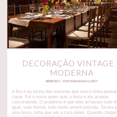
DECORAÇÃO VINTAGE 
MODERNA
POR FERNANDA FLORET
08/08/2013 -
A Bia é da turma das meninas que nunca tinha pens
casar. Foi o noivo quem quis a festa e ela acabou
concordando. O problema é que eles achavam tudo m
igual, tudo formal, tudo muito americanizado. Se era 
uma festa, tinha que ser a cara deles. Quando chega