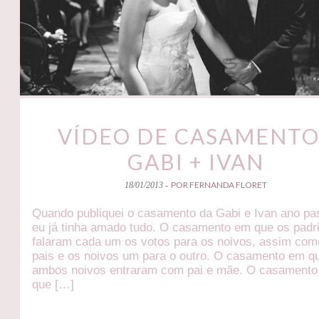
VÍDEO DE CASAMENTO
GABI + IVAN
POR FERNANDA FLORET
18/01/2013 -
Quando publiquei o casamento da Gabi e Ivan ano pa
eu já tinha amado tudo. O casamento em que os padr
falaram cada um os votos para os noivos, assim com
pais e os noivos um para o outro. O casamento em q
ambos noivos entraram com pai e mãe. O casament
que […]