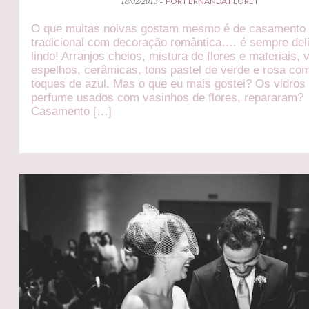
POR FERNANDA FLORET
18/02/2013 -
O que muitas noivas gostam mesmo é de casamento
tradicional com decoração romântica…. é sempre del
lindo! Arranjos cheios, mistura de flores e materiais, 
espelhos, cerâmicas, tons pastel de verde e rosa co
toques de azul. Mas o que eu mais gostei? Os vidros
perfume usados com vasinhos de flores, repararam?
Casamento […]