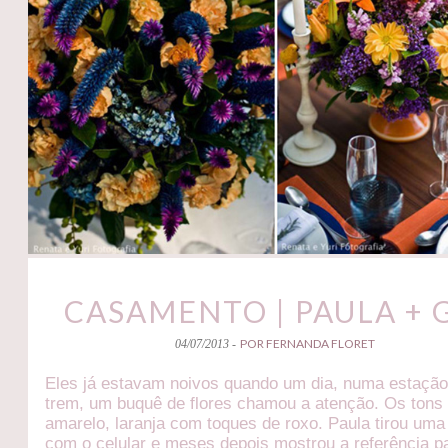
CASAMENTO | PAULA + 
POR FERNANDA FLORET
04/07/2013 -
Eles já estavam noivos quando um dia, numa estação
trem, um buquê de flores chamou a atenção. Os tons
amarelo, laranja com toques de roxo. Paula tirou uma
com o celular e meses depois mostrou a referência p