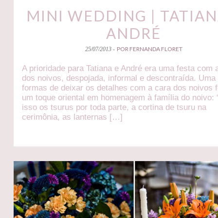
MINI WEDDING | TATIAN
ANDRÉ
POR FERNANDA FLORET
25/07/2013 -
A prioridade para Tatiana e André era uma festa com 
dos noivos, despojada, informal e descontraída. Uma
formas de deixar os detalhes com a cara dos noivos f
um toque oriental em homenagem à família do noivo: 
isso os tsurus por toda parte, a cortina de tsuru na
cerimônia, as lanternas […]