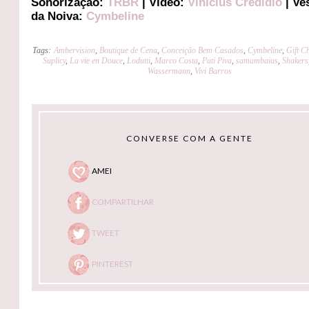
Sonorização:
TRBR
| Vídeo:
Vinicius Credidio
| Ve
da Noiva:
Cymbeline
Tags:
Ambervision
,
Boutique de Cena
,
Conceição Bem Casados
,
Cymbeline
,
Gift C
Suplicy
,
La vie en Douce
,
Lodutti
,
Marco Costa
,
Pati Piva
,
samambaias
,
Shakers
Wassermann
,
Vivi Barros
CONVERSE COM A GENTE
AMEI
COMPARTILHAR
TWEET
PINTEREST