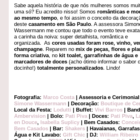
Sabe aquela história de que nós mulheres somos mu
uma só? Eu acredito nisso! Somos
românticas e mo
ao mesmo tempo
, e foi assim o conceito da decoraç
deste
casamento em São Paulo
. A assessora Simon
Wassermann me contou que todo o evento teve exat
a carinha da noiva: super detalhista, romântica e
organizada. As
cores usadas foram rose, vinho, ve
champagne
. Reparem no
mix de peças, flores e pl
forma criativa
, no
kit toalet, garrafinhas de água e
marcadores de doces
(acho ótimo informar o sabor 
docinho!)
totalmente personalizados
. Lindo!
Fotografia:
Marco Costa
| Assessoria e Cerimonial
Simone Wassermann
| Decoração:
Boutique de Ce
Local da Festa:
Lodutti
| Buffet:
Vivi Barros
| Band
Ambervision
| Bolo:
Pati Piva
| Doces:
Pati Piva
,
L
en Douce
,
Isabella Suplicy
| Bem Casados:
Concei
Bem Casados
| Bar:
Shakers
| Havaianas, Garrafas
Água e Kit Lavabo:
Gift Chic
| DJ:
William Ribeiro