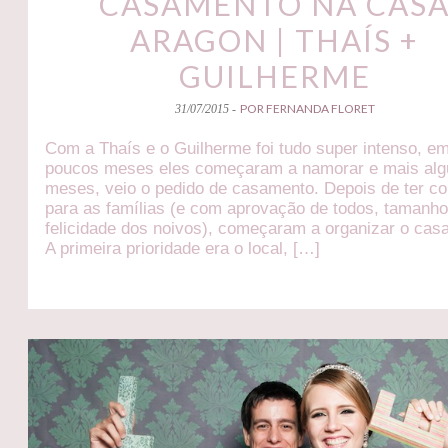
CASAMENTO NA CAS
ARAGON | THAÍS +
GUILHERME
POR FERNANDA FLORET
31/07/2015 -
Com a Thaís e o Guilherme foi tudo super intenso, e
poucos meses eles começaram a namorar e mais al
meses, veio o pedido de casamento. Depois de ter c
para as famílias (e com aprovação de todos, tamanho
felicidade dos noivos), começaram a organizar o cas
A primeira prioridade era o local, […]