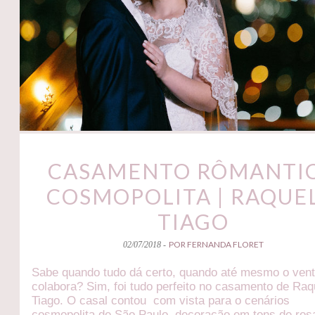
CASAMENTO RÔMANTI
COSMOPOLITA | RAQUEL
TIAGO
POR FERNANDA FLORET
02/07/2018 -
Sabe quando tudo dá certo, quando até mesmo o ven
colabora? Sim, foi tudo perfeito no casamento de Raq
Tiago. O casal contou com vista para o cenários
cosmopolita de São Paulo, decoração em tons de ros