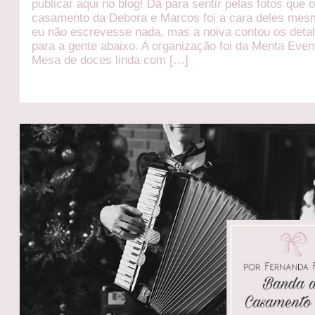
publicar aqui no blog! Dá para sentir pelas fotos que 
casamento da Debora e Marcos foi a cara deles mes
eu não escrevesse nada, mas a noiva contou os deta
para a gente abaixo. A organização foi da Menta Even
Mesa de doces linda com […]