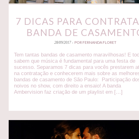
7 DICAS PARA CONTRATA
BANDA DE CASAMENT
POR FERNANDA FLORET
28/09/2017 -
Tem tantas bandas de casamento maravilhosas! E to
sabem que música é fundamental para uma festa de
sucesso. Separamos 7 dicas para vocês prestarem a
na contratação e conhecerem mais sobre as melhore
bandas de casamento de São Paulo: Participação do
noivos no show, com direito a ensaio! A banda
Ambervision faz criação de um playlist em […]