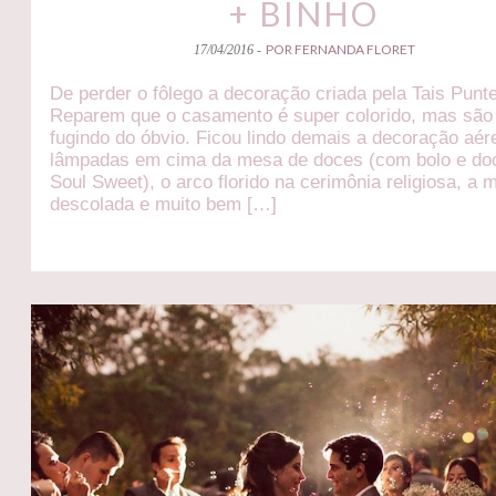
+ BINHO
POR FERNANDA FLORET
17/04/2016 -
De perder o fôlego a decoração criada pela Tais Pun
Reparem que o casamento é super colorido, mas são
fugindo do óbvio. Ficou lindo demais a decoração aé
lâmpadas em cima da mesa de doces (com bolo e do
Soul Sweet), o arco florido na cerimônia religiosa, a 
descolada e muito bem […]