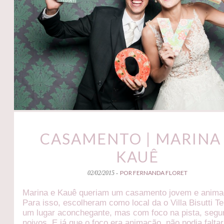
CASAMENTO | MARINA
KAUÊ
POR FERNANDA FLORET
02/02/2015 -
Marina e Kauê queriam um casamento jovem e anima
Para isso, escolheram como local da o Villa Bisutti Te
um lugar aconchegante, mas com foco na pista, segu
noivos. E já que o foco era animação, não podia falta