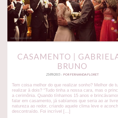
CASAMENTO | GABRIELA
BRUNO
POR FERNANDA FLORET
25/09/2015 -
Tem coisa melhor do que realizar sonho? Melhor de t
realizar à dois? “Tudo tinha a nossa cara, mas o princi
a cerimônia. Quando tínhamos 15 anos e brincávamo
falar em casamento, já sabíamos que seria ao ar livr
natureza ao redor, criando aquele clima leve e aconc
descontraído. Foi incrível […]