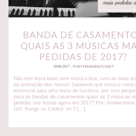
BANDA DE CASAMENTO
QUAIS AS 3 MÚSICAS MA
PEDIDAS DE 2017?
POR FERNANDA FLORET
30/06/2017 -
Não tem festa boas sem música boa, sem as boas en
da animação dos noivos! Sabemos que música certa 
essencial para uma festa de sucesso, por isso perg
para as bandas de casamentos quais as 3 músicas m
pedidas nas festas agora em 2017? Por: Ambervision
Girl, Kungs vs Cookin’ on 3 […]