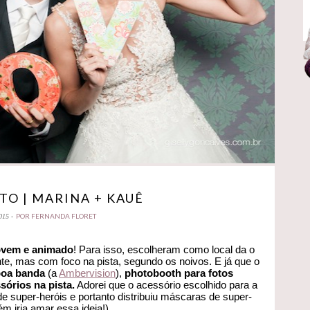
O | MARINA + KAUÊ
POR FERNANDA FLORET
015 -
ovem e animado
! Para isso, escolheram como local da o
te, mas com foco na pista, segundo os noivos. E já que o
boa banda
(a
Ambervision
),
photobooth para fotos
sórios na pista.
Adorei que o acessório escolhido para a
e super-heróis e portanto distribuiu máscaras de super-
 iria amar essa ideia!).