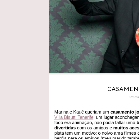
CASAMENT
02/02/2
Marina e Kauê queriam um
casamento j
Villa Bisutti Tenerife
, um lugar aconchegan
foco era animação, não podia faltar uma
divertidas
com os amigos e
muitos aces
pista tem um motivo: o noivo ama filmes d
heróis para os amigos (meu marido também