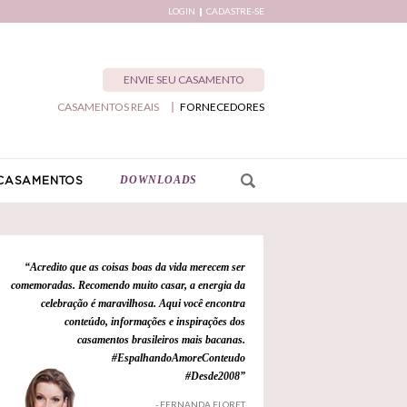
LOGIN
CADASTRE-SE
ENVIE SEU CASAMENTO
CASAMENTOS REAIS
FORNECEDORES
DOWNLOADS
CASAMENTOS
“Acredito que as coisas boas da vida merecem ser
comemoradas. Recomendo muito casar, a energia da
celebração é maravilhosa. Aqui você encontra
conteúdo, informações e inspirações dos
casamentos brasileiros mais bacanas.
#EspalhandoAmoreConteudo
#Desde2008”
- FERNANDA FLORET