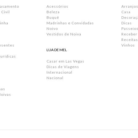
Casamento
Acessórios
Arranjos
Civil
Beleza
Casa
Buquê
Decoraç
inha
Madrinhas e Convidadas
Dicas
Noivo
Passeio
Vestidos de Noiva
Receber
Receitas
resentes
Vinhos
LUA DE MEL
urídicas
Casar em Las Vegas
Dicas de Viagens
Internacional
Nacional
has
Noivas