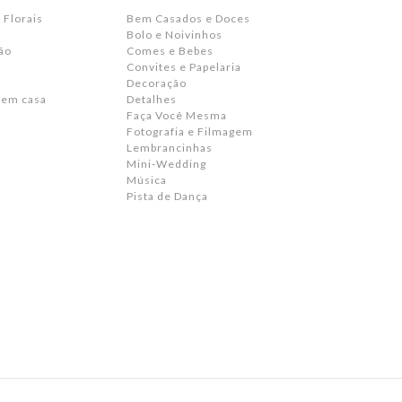
 Florais
Bem Casados e Doces
Bolo e Noivinhos
ão
Comes e Bebes
Convites e Papelaria
s
Decoração
 em casa
Detalhes
Faça Você Mesma
Fotografia e Filmagem
Lembrancinhas
Mini-Wedding
Música
Pista de Dança