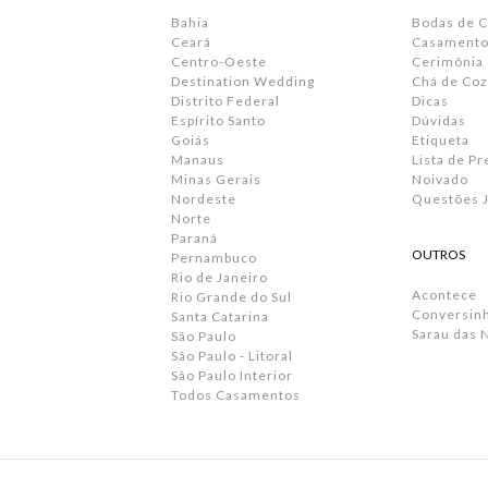
Bahia
Bodas de 
Ceará
Casamento 
Centro-Oeste
Cerimônia
Destination Wedding
Chá de Coz
Distrito Federal
Dicas
Espírito Santo
Dúvidas
Goiás
Etiqueta
Manaus
Lista de P
Minas Gerais
Noivado
Nordeste
Questões J
Norte
Paraná
OUTROS
Pernambuco
Rio de Janeiro
Acontece
Rio Grande do Sul
Conversin
Santa Catarina
Sarau das 
São Paulo
São Paulo - Litoral
São Paulo Interior
Todos Casamentos