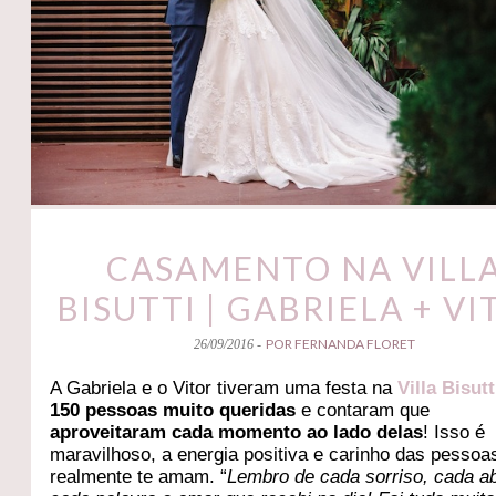
CASAMENTO NA VILL
BISUTTI | GABRIELA + VI
POR FERNANDA FLORET
26/09/2016 -
A Gabriela e o Vitor tiveram uma festa na
Villa Bisutt
150 pessoas muito queridas
e contaram que
aproveitaram cada momento ao lado delas
! Isso é
maravilhoso, a energia positiva e carinho das pessoa
realmente te amam. “
Lembro de cada sorriso, cada a