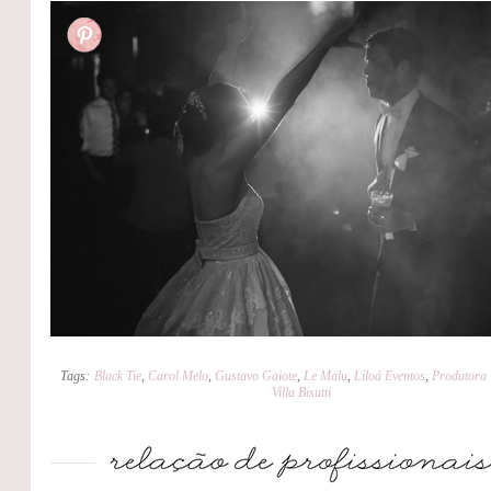
Tags:
Black Tie
,
Carol Melo
,
Gustavo Gaiote
,
Le Malu
,
Liloá Eventos
,
Produtora 
Villa Bisutti