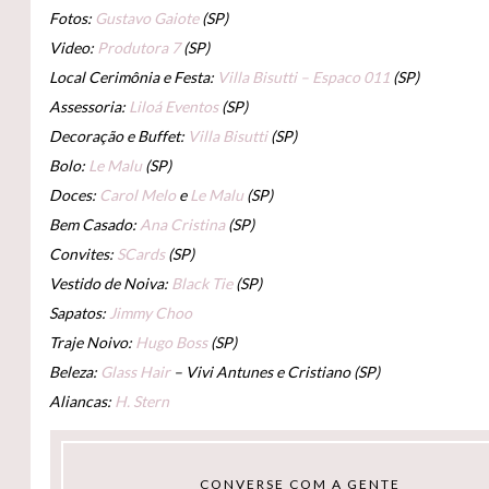
Fotos:
Gustavo Gaiote
(SP)
Video:
Produtora 7
(SP)
Local Cerimônia e Festa:
Villa Bisutti – Espaco 011
(SP)
Assessoria:
Liloá Eventos
(SP)
Decoração e Buffet:
Villa Bisutti
(SP)
Bolo:
Le Malu
(SP)
Doces:
Carol Melo
e
Le Malu
(SP)
Bem Casado:
Ana Cristina
(SP)
Convites:
SCards
(SP)
Vestido de Noiva:
Black Tie
(SP)
Sapatos:
Jimmy Choo
Traje Noivo:
Hugo Boss
(SP)
Beleza:
Glass Hair
– Vivi Antunes e Cristiano (SP)
Aliancas:
H. Stern
CONVERSE COM A GENTE