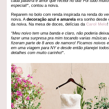
cada palavra e amor que recebi no dia! Foi tudo muito
especial!
“, contou a noiva.
Reparem no bolo com renda inspirada na renda do ve
noiva. A
decoração azul e amarela
era sonho desde 
da noiva. Na mesa de doces, delícias da
Carol Melo
!
“Meu noivo tem uma banda e claro, não poderia deixa
fazer uma surpresa pra mim tocando varias músicas
fizeram parte de 8 anos de namoro! Ficamos noivos 
em uma viagem para NY e desde então planejei todos
detalhes com muito carinho!
“.