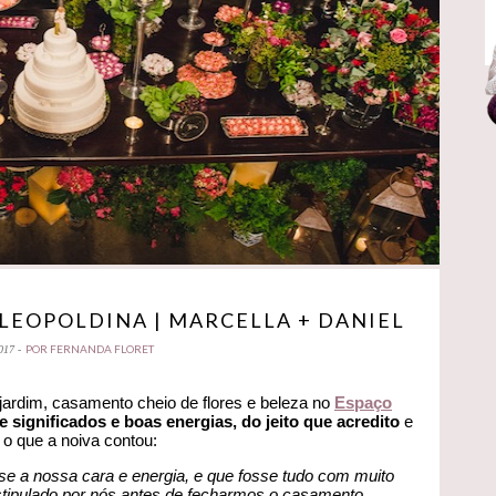
LEOPOLDINA | MARCELLA + DANIEL
POR FERNANDA FLORET
017 -
 jardim, casamento cheio de flores e beleza no
Espaço
significados e boas energias, do jeito que acredito
e
 o que a noiva contou:
 a nossa cara e energia, e que fosse tudo com muito
ipulado por nós antes de fecharmos o casamento,