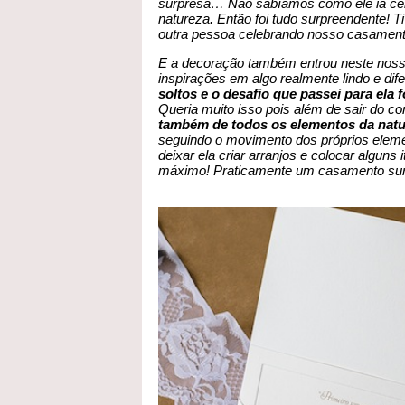
surpresa… Não sabíamos como ele ia cel
natureza. Então foi tudo surpreendente! 
outra pessoa celebrando nosso casament
E a decoração também entrou neste noss
inspirações em algo realmente lindo e dif
soltos e o desafio que passei para ela f
Queria muito isso pois além de sair do c
também de todos os elementos da nat
seguindo o movimento dos próprios eleme
deixar ela criar arranjos e colocar algun
máximo! Praticamente um casamento sur