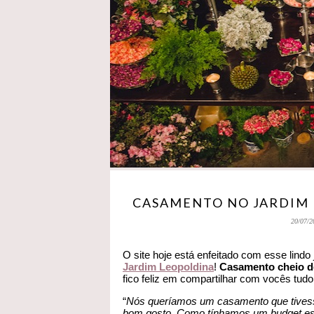
CASAMENTO NO JARDIM 
20/07/2
O site hoje está enfeitado com esse lindo
Jardim Leopoldina
!
Casamento cheio de 
fico feliz em compartilhar com vocês tudo
“
Nós queríamos um casamento que tivesse
bom gosto. Como tínhamos um budget est