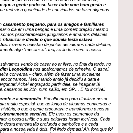
m que a gente pudesse fazer tudo com bom gosto e
ue reduzir a quantidade de convidados ou fazer algumas
um
casamento pequeno, para os amigos e familiares
sformar o dia em uma bênção e uma comemoração mesmo
 somos psicoterapeutas junguianos e amamos detalhes
em
ritualizar e dividir o que aquela festa estava
ados
. Fizemos questão de juntos decidirmos cada detalhe,
amento algo “mecânico”, frio, só lindo e sem a nossa
távamos vendo de casar ao ar livre, no final da tarde, no
rdim Leopoldina
nos apaixonamos de primeira. O astral,
eira conversa – claro, além de fazer uma excelente
 encontramos. Meu marido então já decidiu a data e
rguntar! Achei engraçado partir dele, se imaginar lá
nal, casamos às 21h, num salão, em SP… E foi incrível.
brante e a decoração
. Escolhemos para ritualizar nosso
a muito especial, que ao longo de algumas conversas e
istória, o que a gente procurava e transformou a nossa
 extremamente sensível.
Ele usou os elementos da
ntar a nossa união e suas palavras foram incríveis. Cada
 ele desta maneira tão profunda e simbólica e a cada
ara a nossa vida à dois. Foi lindo demais! Ah, fora que foi