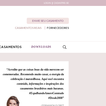
LOGIN
CADASTRE-SE
ENVIE SEU CASAMENTO
CASAMENTOS REAIS
FORNECEDORES
DOWNLOADS
CASAMENTOS
“Acredito que as coisas boas da vida merecem ser
comemoradas. Recomendo muito casar, a energia da
celebração é maravilhosa. Aqui você encontra
conteúdo, informações e inspirações dos
casamentos brasileiros mais bacanas.
#EspalhandoAmoreConteudo
#Desde2008”
- FERNANDA FLORET