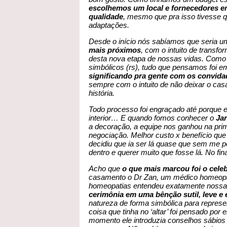
escolhemos um local e fornecedores e
qualidade
, mesmo que pra isso tivesse q
adaptações.
Desde o início nós sabíamos que seria 
mais próximos
, com o intuito de tran
desta nova etapa de nossas vidas. Como
simbólicos (rs), tudo que pensamos foi 
significando pra gente com os convid
sempre com o intuito de não deixar o cas
história.
Todo processo foi engraçado até porque es
interior… E quando fomos conhecer o
Ja
a decoração, a equipe nos ganhou na prim
negociação. Melhor custo x benefício que
decidiu que ia ser lá quase que sem me pe
dentro e querer muito que fosse lá. No fi
Acho que
o que mais marcou foi o cele
casamento o Dr Zan, um médico homeopat
homeopatias entendeu exatamente nossa h
cerimônia em uma bênção sutil, leve e
natureza de forma simbólica para represe
coisa que tinha no ‘altar’ foi pensado por
momento ele introduzia conselhos sábios p