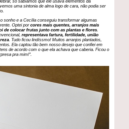
ebrar, só sabíamos que ele usava elementos da
Tivemos uma sintonia de alma logo de cara, não podia ser
o.
o sonho e a Cecília conseguiu transformar algumas
erente. Optei por
cores mais quentes, arranjos mais
oi de colocar frutas junto com as plantas e flores
.
onvencional,
representava fartura, fertilidade, união
ureza
. Tudo ficou lindíssmo! Muitos arranjos plantados,
ntos. Ela captou tão bem nosso desejo que confiei em
s itens de acordo com o que ela achava que caberia. Ficou o
presa pra mim!”.