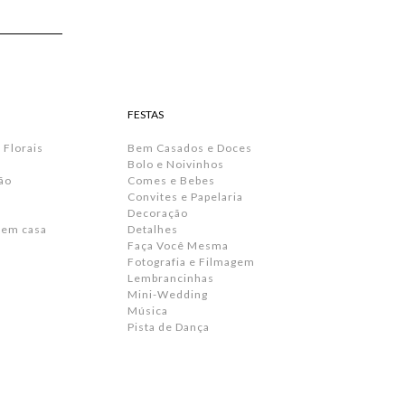
FESTAS
 Florais
Bem Casados e Doces
Bolo e Noivinhos
ão
Comes e Bebes
Convites e Papelaria
s
Decoração
 em casa
Detalhes
Faça Você Mesma
Fotografia e Filmagem
Lembrancinhas
Mini-Wedding
Música
Pista de Dança