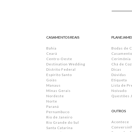
CASAMENTOS REAIS
PLANEJAME
Bahia
Bodas de 
Ceará
Casamento 
Centro-Oeste
Cerimônia
Destination Wedding
Chá de Coz
Distrito Federal
Dicas
Espírito Santo
Dúvidas
Goiás
Etiqueta
Manaus
Lista de P
Minas Gerais
Noivado
Nordeste
Questões J
Norte
Paraná
OUTROS
Pernambuco
Rio de Janeiro
Acontece
Rio Grande do Sul
Conversin
Santa Catarina