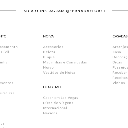
NTO
NOIVA
CASADAS
Casamento
Acessórios
Arranjos
Civil
Beleza
Casa
Buquê
Decoraç
inha
Madrinhas e Convidadas
Dicas
Noivo
Passeio
Vestidos de Noiva
Receber
Receitas
resentes
Vinhos
LUA DE MEL
urídicas
Casar em Las Vegas
Dicas de Viagens
Internacional
Nacional
has