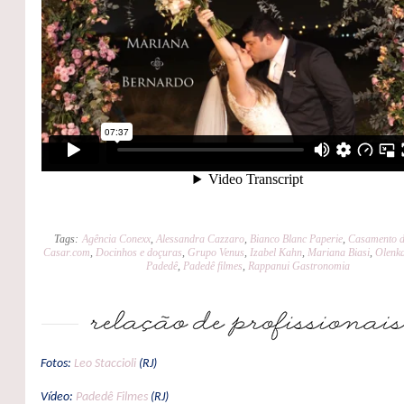
Tags:
Agência Conexx
,
Alessandra Cazzaro
,
Bianco Blanc Paperie
,
Casamento d
Casar.com
,
Docinhos e doçuras
,
Grupo Venus
,
Izabel Kahn
,
Mariana Biasi
,
Olenk
Padedê
,
Padedê filmes
,
Rappanui Gastronomia
Fotos:
Leo Staccioli
(RJ)
Vídeo:
Padedê Filmes
(RJ)