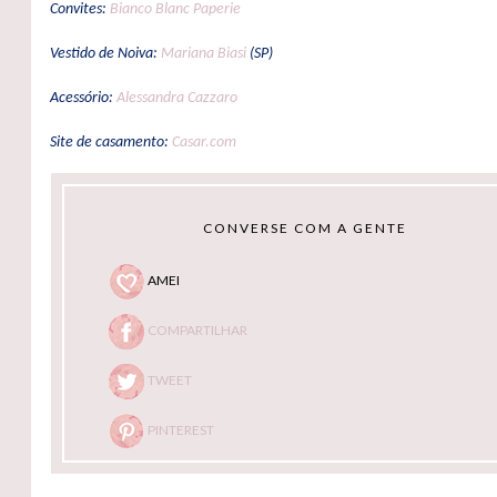
Convites:
Bianco Blanc Paperie
Vestido de Noiva:
Mariana Biasi
(SP)
Acessório:
Alessandra Cazzaro
Site de casamento:
Casar.com
CONVERSE COM A GENTE
AMEI
COMPARTILHAR
TWEET
PINTEREST