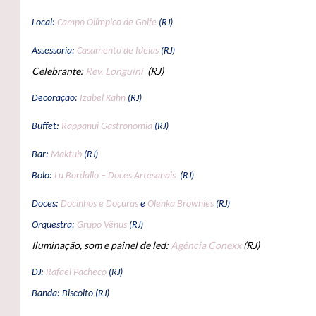
Local:
Campo Olímpico de Golfe
(RJ)
Assessoria:
Casamento de Ideias
(RJ)
Celebrante:
Rev. Longuini
(RJ)
Decoração:
Izabel Kahn
(RJ)
Buffet:
Rappanui Gastronomia
(RJ)
Bar:
Maktub
(RJ)
Bolo:
Lu Bordallo – Doces Artesanais
(RJ)
Doces:
Docinhos e Doçuras
e
Olenka Brownies
(RJ)
Orquestra:
Grupo Vênus
(RJ)
Iluminação, som e painel de led:
Agência Conexx
(RJ)
DJ:
Rafael Pacheco
(RJ)
Banda: Biscoito (RJ)