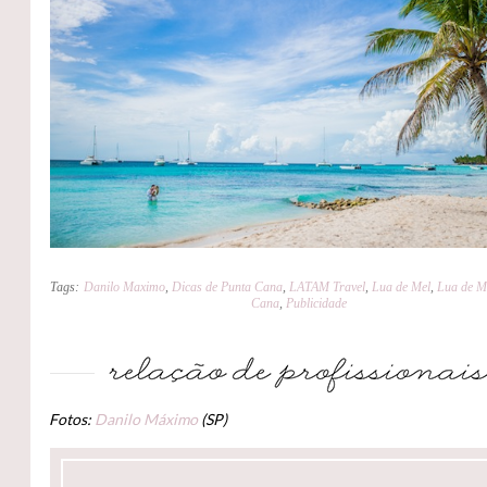
Tags:
Danilo Maximo
,
Dicas de Punta Cana
,
LATAM Travel
,
Lua de Mel
,
Lua de M
Cana
,
Publicidade
Fotos:
Danilo Máximo
(SP)