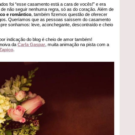
os foi “esse casamento está a cara de vocês!” e era
o de não seguir nenhuma regra, só as do coração. Além de
tico e romântico
, também fizemos questão de oferecer
amigos. Queríamos que as pessoas saíssem do casamento
mpre sonhamos: leve, aconchegante, descontraído e cheio
 por indicação do blog é cheio de amor também!
 noiva da
Carla Gaspar
, muita animação na pista com a
Zapico
.