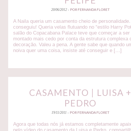
POR FERNANDA FLORET
20/06/2012 -
A Naila queria um casamento cheio de personalidade.
conseguiu! Queria velas flutuando no “estilo Harry Pot
salão do Copacabana Palace teve que começar a ser
montado mais cedo por conta da estrutura complexa 
decoração. Valeu a pena. A gente sabe que quando u
noiva quer uma coisa, insiste até conseguir e […]
CASAMENTO | LUISA 
PEDRO
POR FERNANDA FLORET
19/11/2011 -
Agora que todas nós já estamos completamente apai
pelo vídeo do casamento da Luisa e Pedro, comparti