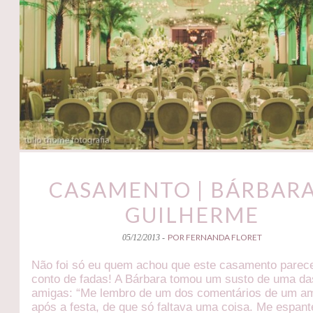
CASAMENTO | BÁRBARA
GUILHERME
POR FERNANDA FLORET
05/12/2013 -
Não foi só eu quem achou que este casamento parec
conto de fadas! A Bárbara tomou um susto de uma da
amigas: “Me lembro de um dos comentários de um a
após a festa, de que só faltava uma coisa. Me espant