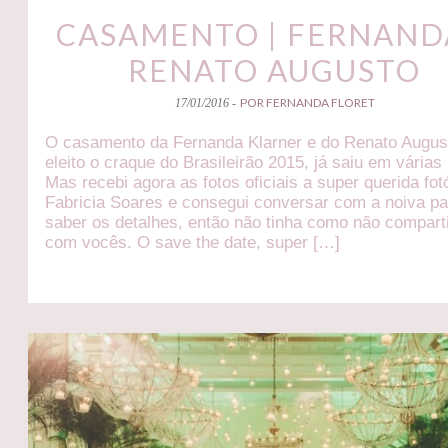
CASAMENTO | FERNAND
RENATO AUGUSTO
POR FERNANDA FLORET
17/01/2016 -
O casamento da Fernanda Klarner e do Renato Augus
eleito o craque do Brasileirão 2015, já saiu em várias
Mas recebi agora as fotos oficiais a super querida fot
Fabricia Soares e consegui conversar com a noiva pa
saber os detalhes, então não tinha como não comparti
com vocês. O save the date, super […]