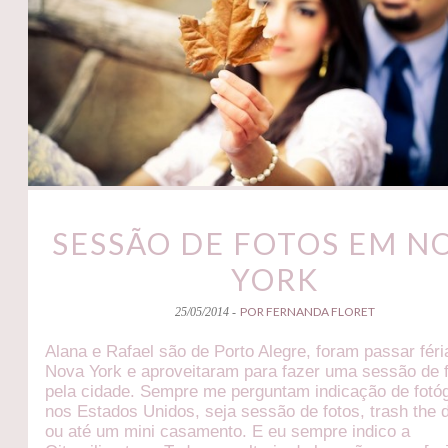
SESSÃO DE FOTOS EM N
YORK
POR FERNANDA FLORET
25/05/2014 -
Alana e Rafael são de Porto Alegre, foram passar fér
Nova York e aproveitaram para fazer uma sessão de 
pela cidade. Sempre me perguntam indicação de fotó
nos Estados Unidos, seja sessão de fotos, trash the 
ou até um mini casamento. E eu sempre indico a