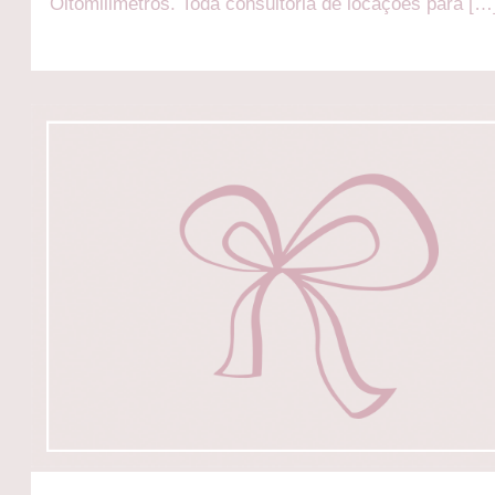
Oitomilimetros. Toda consultoria de locações para […