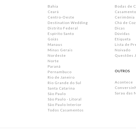
Bahia
Bodas de 
Ceará
Casamento 
Centro-Oeste
Cerimônia
Destination Wedding
Chá de Coz
Distrito Federal
Dicas
Espírito Santo
Dúvidas
Goiás
Etiqueta
Manaus
Lista de P
Minas Gerais
Noivado
Nordeste
Questões J
Norte
Paraná
OUTROS
Pernambuco
Rio de Janeiro
Acontece
Rio Grande do Sul
Conversin
Santa Catarina
Sarau das 
São Paulo
São Paulo - Litoral
São Paulo Interior
Todos Casamentos