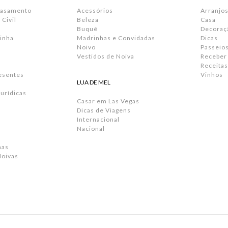
Casamento
Acessórios
Arranjos
Civil
Beleza
Casa
Buquê
Decoraç
inha
Madrinhas e Convidadas
Dicas
Noivo
Passeio
Vestidos de Noiva
Receber
Receitas
resentes
Vinhos
LUA DE MEL
urídicas
Casar em Las Vegas
Dicas de Viagens
Internacional
Nacional
has
Noivas