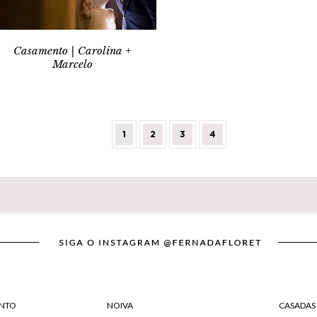
Casamento | Carolina +
Marcelo
1
2
3
4
NTO
NOIVA
CASADAS