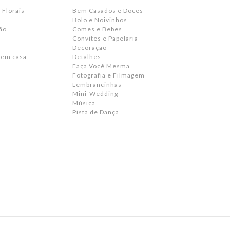
 Florais
Bem Casados e Doces
Bolo e Noivinhos
ão
Comes e Bebes
Convites e Papelaria
s
Decoração
 em casa
Detalhes
Faça Você Mesma
Fotografia e Filmagem
Lembrancinhas
Mini-Wedding
Música
Pista de Dança