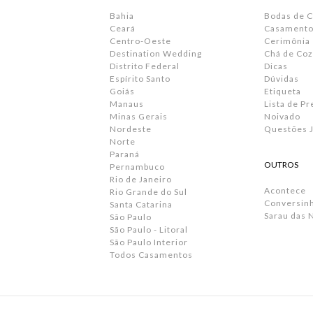
Bahia
Bodas de 
Ceará
Casamento 
Centro-Oeste
Cerimônia
Destination Wedding
Chá de Coz
Distrito Federal
Dicas
Espírito Santo
Dúvidas
Goiás
Etiqueta
Manaus
Lista de P
Minas Gerais
Noivado
Nordeste
Questões J
Norte
Paraná
OUTROS
Pernambuco
Rio de Janeiro
Acontece
Rio Grande do Sul
Conversin
Santa Catarina
Sarau das 
São Paulo
São Paulo - Litoral
São Paulo Interior
Todos Casamentos