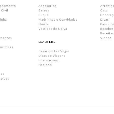
Casamento
Acessórios
Arranjos
Civil
Beleza
Casa
Buquê
Decoraç
inha
Madrinhas e Convidadas
Dicas
Noivo
Passeio
Vestidos de Noiva
Receber
Receitas
resentes
Vinhos
LUA DE MEL
urídicas
Casar em Las Vegas
Dicas de Viagens
Internacional
Nacional
has
Noivas