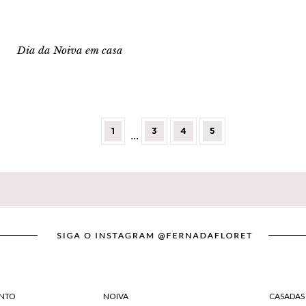
Dia da Noiva em casa
1
3
4
5
...
NTO
NOIVA
CASADAS