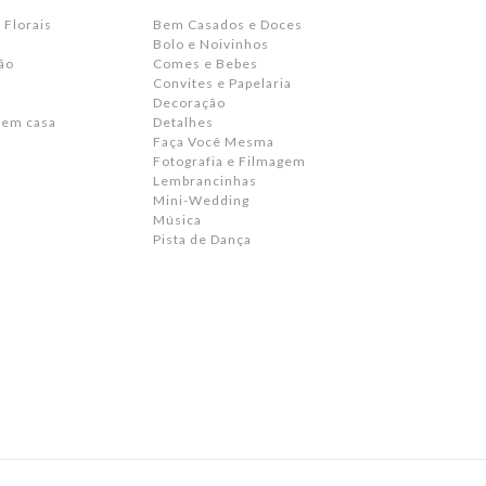
 Florais
Bem Casados e Doces
Bolo e Noivinhos
ão
Comes e Bebes
Convites e Papelaria
s
Decoração
 em casa
Detalhes
Faça Você Mesma
Fotografia e Filmagem
Lembrancinhas
Mini-Wedding
Música
Pista de Dança