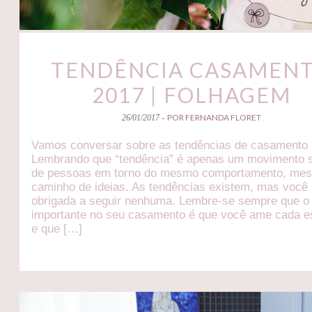
TENDÊNCIA CASAMEN
2017 | FOLHAGEM
POR FERNANDA FLORET
26/01/2017 -
Vamos conversar sobre as tendências de casamento 
Lembrando que “tendência” é apenas um movimento s
de pessoas em torno do mesmo comportamento, me
caminho de ideias. As tendências existem, mas você
obrigada a seguir nenhuma. Lembre-se sempre que o
importante no seu casamento é que você ame cada e
e que […]