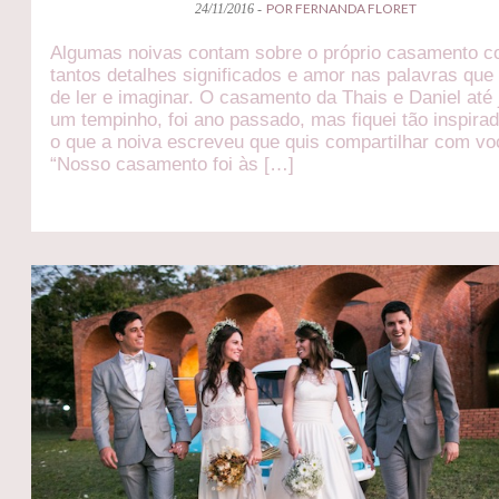
POR FERNANDA FLORET
24/11/2016 -
Algumas noivas contam sobre o próprio casamento 
tantos detalhes significados e amor nas palavras que 
de ler e imaginar. O casamento da Thais e Daniel até 
um tempinho, foi ano passado, mas fiquei tão inspirad
o que a noiva escreveu que quis compartilhar com vo
“Nosso casamento foi às […]