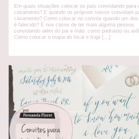
Em quais situações colocar os pais convidando para 
casamento? E quando os próprios noivos convidam p
casamento? Como colocar no convite quando um dos 
é falecido? E nos casos de ter mais alguma pessoa
convidando além do pai e mão, como padrasto ou av
Como colocar o mapa do local e traje […]