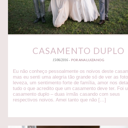
CASAMENTO DUPLO
POR ANA LUIZA NOG
15/06/2016 -
Eu não conheço pessoalmente os noivos deste casa
mas eu senti uma alegria tão grande só de ver as fo
leveza, um sentimento forte de família, amor nos deta
tudo o que acredito que um casamento deve ter. Foi 
casamento duplo – duas irmãs casando com seus
respectivos noivos. Amei tanto que não […]