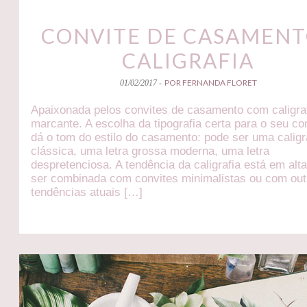
CONVITE DE CASAMENT
CALIGRAFIA
POR FERNANDA FLORET
01/02/2017 -
Apaixonada pelos convites de casamento com caligra
marcante. A escolha da tipografia certa para o seu con
dá o tom do estilo do casamento: pode ser uma caligr
clássica, uma letra grossa moderna, uma letra
despretenciosa. A tendência da caligrafia está em alt
ser combinada com convites minimalistas ou com out
tendências atuais […]