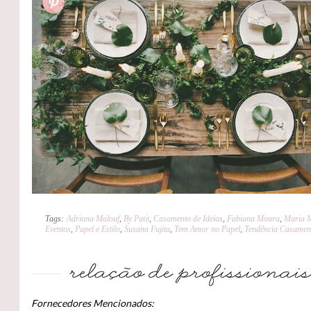
Tags:
Adriana Malouf
,
By Patit
,
Casamento de Ideias
,
Fabiana Moura
,
Maria 
Eventos
,
Papel e Estilo
,
Susana Fujita
,
Tem Amor no Papel
,
Tendência Casamen
Fornecedores Mencionados: