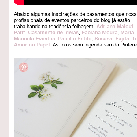
Abaixo algumas inspirações de casamentos que nos
profissionais de eventos parceiros do blog já estão
trabalhando na tendência folhagem:
Adriana Malouf
,
Patit
,
Casamento de Ideias
,
Fabiana Moura
,
Maria
Manuela Eventos
,
Papel e Estilo
,
Susana, Fujita
,
T
Amor no Papel
. As fotos sem legenda são do Pintere