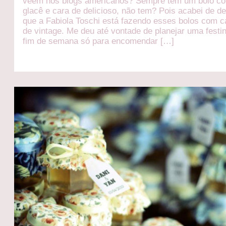
veem nos blogs americanos? Sempre tem um bolo c
glacê e cara de delicioso, não tem? Pois acabei de de
que a Fabiola Toschi está fazendo esses bolos com c
de vintage. Me deu até vontade de planejar uma festi
fim de semana só para encomendar […]