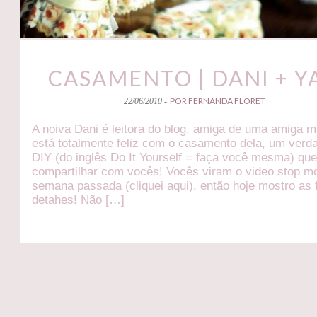
CASAMENTO | DANI + Y
POR FERNANDA FLORET
22/06/2010 -
A noiva Dani é leitora do blog, amiga de uma amiga m
está totalmente feliz com o casamento dela, um verd
DIY (do inglês Do It Yourself = faça você mesma) qu
compartilhar com vocês! Vocês viram o video stop mo
semana passada (cliquei aqui), então hoje mostro as 
detahes! Não […]