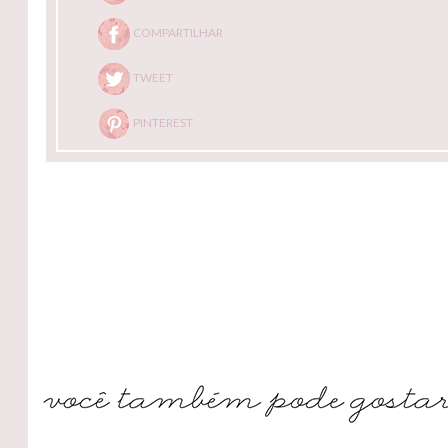
COMPARTILHAR
TWEET
PINTEREST