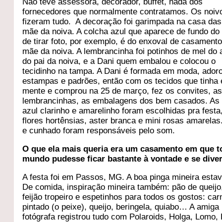
Não teve assessora, decorador, buffet, nada dos
fornecedores que normalmente contratamos. Os noiv
fizeram tudo. A decoração foi garimpada na casa das
mãe da noiva. A colcha azul que aparece de fundo do
de tirar foto, por exemplo, é do enxoval de casament
mãe da noiva. A lembrancinha foi potinhos de mel do a
do pai da noiva, e a Dani quem embalou e colocou o
tecidinho na tampa. A Dani é formada em moda, ador
estampas e padrões, então com os tecidos que tinha
mente e comprou na 25 de março, fez os convites, a
lembrancinhas, as embalagens dos bem casados. As
azul clarinho e amarelinho foram escolhidas pra festa
flores hortênsias, aster branca e mini rosas amarelas
e cunhado foram responsáveis pelo som.
O que ela mais queria era um casamento em que t
mundo pudesse ficar bastante à vontade e se divert
A festa foi em Passos, MG. A boa pinga mineira estav
De comida, inspiração mineira também: pão de queijo,
feijão tropeiro e espetinhos para todos os gostos: car
pintado (o peixe), queijo, beringela, quiabo… A amiga
fotógrafa registrou tudo com Polaroids, Holga, Lomo, 