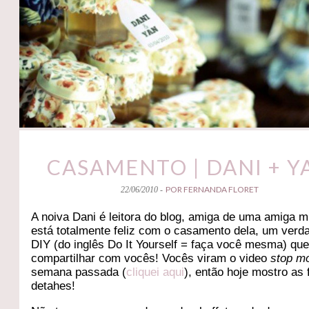
CASAMENTO | DANI + Y
POR FERNANDA FLORET
22/06/2010 -
A noiva Dani é leitora do blog, amiga de uma amiga m
está totalmente feliz com o casamento dela, um verd
DIY (do inglês Do It Yourself = faça você mesma) qu
compartilhar com vocês! Vocês viram o video
stop mo
semana passada (
cliquei aqui
), então hoje mostro as 
detahes!