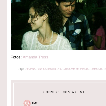
Fotos:
Amanda Truss
Tags:
Amarelo
,
Azul
,
Casamento DIY
,
Casamento em Passos
,
Hortênsias
,
Vi
CONVERSE COM A GENTE
AMEI