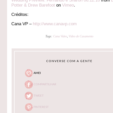
Wedding Preview: Fernando e Sharon 06.12.10
from
Potter & Drew Barefoot
on
Vimeo
.
Créditos:
Cana VP –
http://www.canavp.com
Tags:
Cana Video
,
Vídeo de Casamento
CONVERSE COM A GENTE
AMEI
COMPARTILHAR
TWEET
PINTEREST