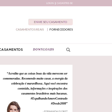
LOGIN
CADASTRE-SE
ENVIE SEU CASAMENTO
CASAMENTOS REAIS
FORNECEDORES
DOWNLOADS
CASAMENTOS
“Acredito que as coisas boas da vida merecem ser
comemoradas. Recomendo muito casar, a energia da
celebração é maravilhosa. Aqui você encontra
conteúdo, informações e inspirações dos
casamentos brasileiros mais bacanas.
#EspalhandoAmoreConteudo
#Desde2008”
- FERNANDA FLORET