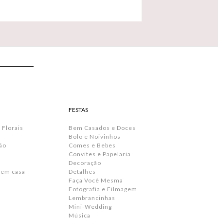
FESTAS
 Florais
Bem Casados e Doces
Bolo e Noivinhos
ão
Comes e Bebes
Convites e Papelaria
s
Decoração
 em casa
Detalhes
Faça Você Mesma
Fotografia e Filmagem
Lembrancinhas
Mini-Wedding
Música