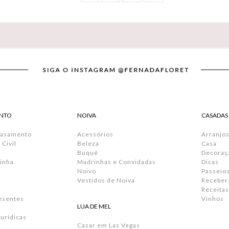
NTO
NOIVA
CASADAS
Casamento
Acessórios
Arranjos
Civil
Beleza
Casa
Buquê
Decoraç
inha
Madrinhas e Convidadas
Dicas
Noivo
Passeio
Vestidos de Noiva
Receber
Receitas
resentes
Vinhos
LUA DE MEL
urídicas
Casar em Las Vegas