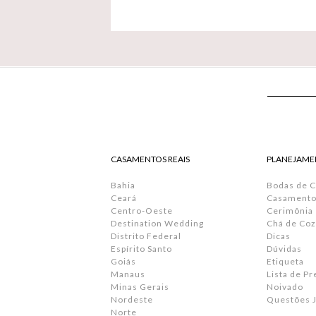
CASAMENTOS REAIS
PLANEJAME
Bahia
Bodas de 
Ceará
Casamento 
Centro-Oeste
Cerimônia
Destination Wedding
Chá de Coz
Distrito Federal
Dicas
Espírito Santo
Dúvidas
Goiás
Etiqueta
Manaus
Lista de P
Minas Gerais
Noivado
Nordeste
Questões J
Norte