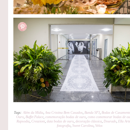
Tags:
Além da Mídia
,
Ana Cristina Bem Casados
,
Banda SP3
,
Bodas de Casament
Ouro
,
Buffet Palace
,
comemoração bodas de ouro
,
como comemorar bodas de o
Rapsodia
,
Creazioni
,
data bodas de ouro
,
decoração clássica
,
Dourado
,
Ella Art
fotografia
,
Sweet Carolina
,
Velox