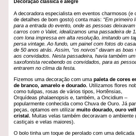
Decoração clássica e alegre
A decoradora especialista em eventos charmosos (e 
de detalhes de bom gosto) conta mais:
“Em primeiro l
para a entrada do evento, onde as pessoas deixavam
carros com o Valet, idealizamos uma passadeira de 
com lona impressa em alta resolução, imitando um ta
persa vintage. Ao fundo, um painel com fotos do cas
de 50 anos atrás. Assim, “os noivos” davam as boas 
aos convidados. Nesta passadeira, havia também um
saxofonista recebendo os convidados, para as pessoa
entrarem no clima da festa.
Fizemos uma decoração com uma
paleta de cores 
de branco, amarelo e dourado.
Utilizamos flores no
como tulipas, rosas de vários tipos, Hortênsias,
Orquídeas phalaenopsis e, também, a Oncidium –
popularmente conhecida como Chuva de Ouro. Já par
peças, optamos em utilizar
muito dourado, ouro vel
cristal.
Muitas velas também decoravam o ambiente 
castiçais e velas maiores).
O bolo tinha um toque de perolado com uma delicada