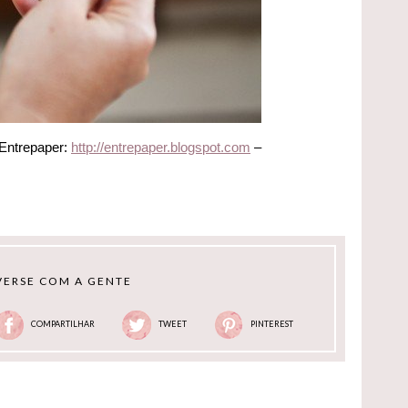
 Entrepaper:
http://entrepaper.blogspot.com
–
ERSE COM A GENTE
COMPARTILHAR
TWEET
PINTEREST