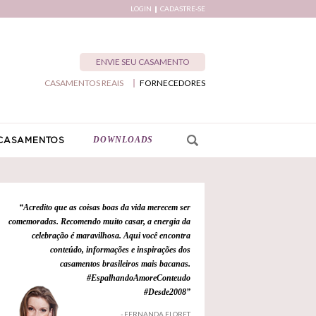
LOGIN
CADASTRE-SE
ENVIE SEU CASAMENTO
CASAMENTOS REAIS
FORNECEDORES
DOWNLOADS
CASAMENTOS
“Acredito que as coisas boas da vida merecem ser
comemoradas. Recomendo muito casar, a energia da
celebração é maravilhosa. Aqui você encontra
conteúdo, informações e inspirações dos
casamentos brasileiros mais bacanas.
#EspalhandoAmoreConteudo
#Desde2008”
- FERNANDA FLORET