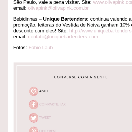
São Paulo, vale a pena visitar. Site:
www.olivapink.co
email:
olivapink@olivapink.com.br
Bebidinhas –
Unique Bartenders:
continua valendo a
promoção, leitoras do Vestida de Noiva ganham 10% 
desconto com eles! Site:
http://www.uniquebartender
email:
contato@uniquebartenders.com
Fotos:
Fabio Laub
CONVERSE COM A GENTE
AMEI
COMPARTILHAR
TWEET
PINTEREST