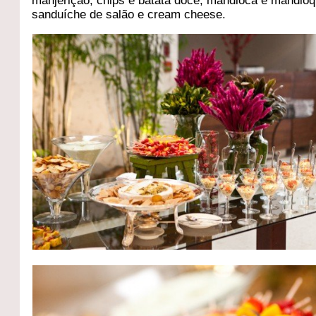
manjerição, chips e batata doce, mandioca e mandioq
sanduíche de salão e cream cheese.