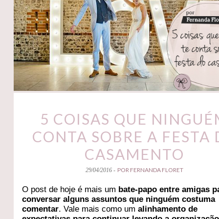
5 COISAS QUE NINGU
CONTA SOBRE A FESTA 
CASAMENTO
POR FERNANDA FLORET
29/04/2016 -
O post de hoje é mais um
bate-papo entre amigas p
conversar alguns assuntos que ninguém costuma
comentar
. Vale mais como um
alinhamento de
expectativas para continuar levando a organizaçã