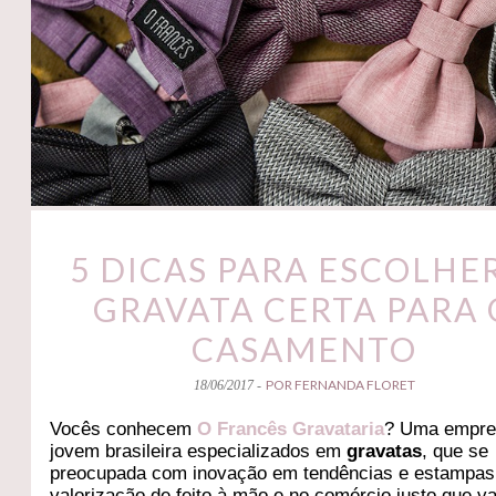
5 DICAS PARA ESCOLHE
GRAVATA CERTA PARA 
CASAMENTO
POR FERNANDA FLORET
18/06/2017 -
Vocês conhecem
O Francês Gravataria
? Uma empr
jovem brasileira especializados em
gravatas
, que se
preocupada com inovação em tendências e estampas
valorização de feito à mão e no comércio justo que va