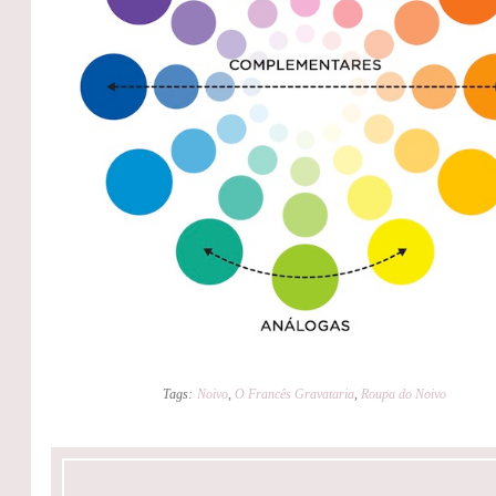
Tags:
Noivo
,
O Francês Gravataria
,
Roupa do Noivo