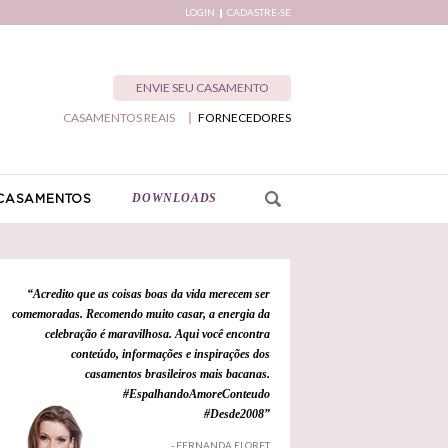
LOGIN
CADASTRE-SE
ENVIE SEU CASAMENTO
CASAMENTOS REAIS
FORNECEDORES
DOWNLOADS
CASAMENTOS
“Acredito que as coisas boas da vida merecem ser
comemoradas. Recomendo muito casar, a energia da
celebração é maravilhosa. Aqui você encontra
conteúdo, informações e inspirações dos
casamentos brasileiros mais bacanas.
#EspalhandoAmoreConteudo
#Desde2008”
- FERNANDA FLORET