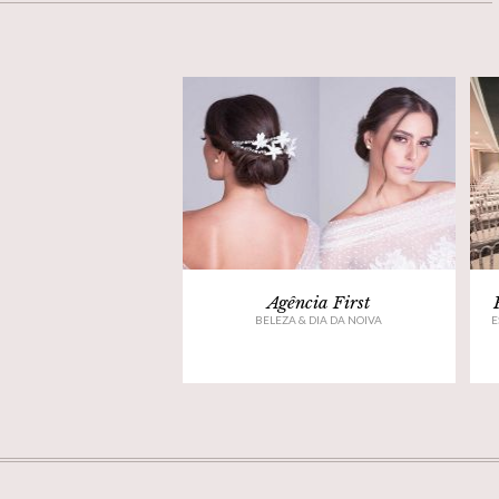
Agência First
BELEZA & DIA DA NOIVA
E