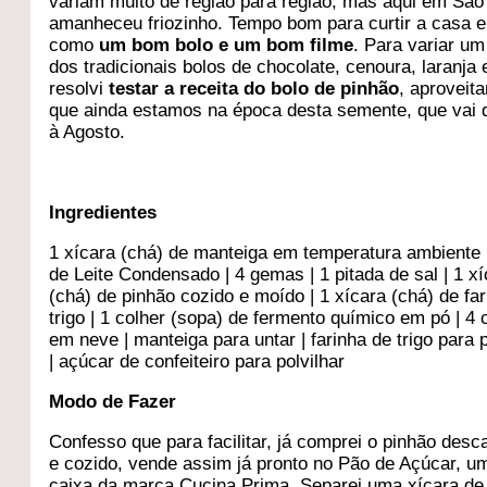
variam muito de região para região, mas aqui em São
amanheceu friozinho. Tempo bom para curtir a casa 
como
um bom bolo e um bom filme
. Para variar u
dos tradicionais bolos de chocolate, cenoura, laranja 
resolvi
testar a receita do bolo de pinhão
, aproveit
que ainda estamos na época desta semente, que vai 
à Agosto.
Ingredientes
1 xícara (chá) de manteiga em temperatura ambiente |
de Leite Condensado | 4 gemas | 1 pitada de sal | 1 x
(chá) de pinhão cozido e moído | 1 xícara (chá) de fa
trigo | 1 colher (sopa) de fermento químico em pó | 4 
em neve | manteiga para untar | farinha de trigo para p
| açúcar de confeiteiro para polvilhar
Modo de Fazer
Confesso que para facilitar, já comprei o pinhão des
e cozido, vende assim já pronto no Pão de Açúcar, u
caixa da marca Cucina Prima. Separei uma xícara de