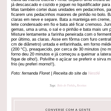
já descascado e cozido e joguei no liquidificador para t
Mas também cortei duas unidades em pedacinhos, pa
ficarem uns pedacinhos maiores de pinhão no bolo. B
claras em neve e separe. Bata a manteiga em creme, 
leite condensado em fio e bata até ficar cremoso. Jun
gemas, uma a uma, o sal e o pinhão e bata mais um 
Misture lentamente a farinha peneirada com o ferment
por último, as claras. Asse em fôrma com furo central
cm de diâmetro) untada e enfarinhada, em forno médi
(200 °C), preaquecido, por cerca de 30 minutos (no 
forno deu 20 minutos e já começou a queimar a latera
fique de olho!). Polvilhe o açúcar se preferir e sirva 
frio (eu preferi morno!!).
Foto: fernanda Floret | Receita do site da
Nestlé
Tags:
Bolo de Pinhão
,
Receitas
CONVERSE COM A GENTE