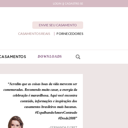
LOGIN
CADASTRE-SE
ENVIE SEU CASAMENTO
CASAMENTOS REAIS
FORNECEDORES
DOWNLOADS
CASAMENTOS
“Acredito que as coisas boas da vida merecem ser
comemoradas. Recomendo muito casar, a energia da
celebração é maravilhosa. Aqui você encontra
conteúdo, informações e inspirações dos
casamentos brasileiros mais bacanas.
#EspalhandoAmoreConteudo
#Desde2008”
- FERNANDA FLORET