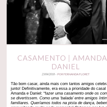
CASAMENTO | AMANDA
DANIEL
POR FERNANDA FLORET
23/04/2018 -
Tão bom casar, ainda mais com tantos amigos celeb
junto! Definitivamente, era essa a prioridade do casal
Amanda e Daniel: “f
azer uma casamento onde os con
se divertissem. C
omo uma ‘balada’ entre amigos ínti
familiares. Queríamos todos na pista de dança, bebe