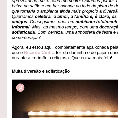
aproveitando muito cada momento! Optamos por luz 
baixa no salão e um bar bacana ao lado da pista de d
que tornaria o ambiente ainda mais propício a diversã
Queríamos
celebrar o amor, a família e, é claro, os
amigos
. Conseguimos criar um
ambiente totalment
informal
. Mas, ao mesmo tempo, com uma
decoraç
sofisticada
. Com certeza, uma atmosfera de festa e 
comemoração”.
Agora, eu estou aqui, completamente apaixonada pela
que o
Ricardo Cintra
fez da daminha e do pajem da
durante a cerimônia religiosa. Que coisa mais fofa!
Muita diversão e sofisticação