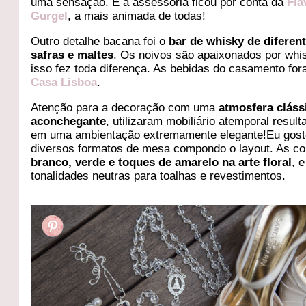
uma sensação. E a assessoria ficou por conta da
Fla
Gurgel
, a mais animada de todas!
Outro detalhe bacana foi o
bar de whisky de diferen
safras e maltes
. Os noivos são apaixonados por whi
isso fez toda diferença. As bebidas do casamento fo
Casa Lisboa
.
Atenção para a decoração com uma
atmosfera cláss
aconchegante
, utilizaram mobiliário atemporal resul
em uma ambientação extremamente elegante!Eu gost
diversos formatos de mesa compondo o layout. As co
branco, verde e toques de amarelo na arte floral
, e
tonalidades neutras para toalhas e revestimentos.