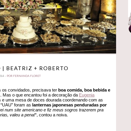
| BEATRIZ + ROBERTO
POR FERNANDA FLORET
014 -
s os convidados, precisava ter
boa comida, boa bebida e
es. Mas o que encantou foi a decoração da
Eugenia
ios e uma mesa de doces dourada coordenando com as
to “UAU” foram as
lanternas japonesas penduradas por
i num site americano e fiz meus sogros trazerem pra
ias, valeu a pena!
“, contou a noiva.