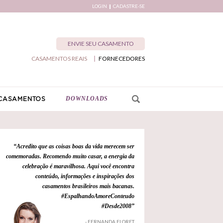
LOGIN
CADASTRE-SE
ENVIE SEU CASAMENTO
CASAMENTOS REAIS
FORNECEDORES
DOWNLOADS
CASAMENTOS
“Acredito que as coisas boas da vida merecem ser
comemoradas. Recomendo muito casar, a energia da
celebração é maravilhosa. Aqui você encontra
conteúdo, informações e inspirações dos
casamentos brasileiros mais bacanas.
#EspalhandoAmoreConteudo
#Desde2008”
- FERNANDA FLORET