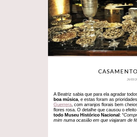
CASAMENTO 
26/03/2
A Beatriz sabia que para ela agradar todo
boa música
, e estas foram as prioridad
Guerrera
, com arranjos florais bem che
flores rosa. O detalhe que causou o efei
todo Museu Histórico Nacional
: “
Compre
mim numa ocasião em que viajaram de fér