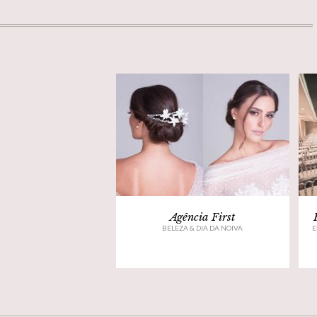
Agência First
BELEZA & DIA DA NOIVA
E