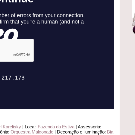
l Karelisky
| Local:
Fazenda da Estiva
| Assessoria:
ônia:
Orquestra Maldonado
| Decoração e iluminação:
Bia