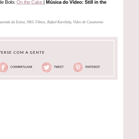
de Bolo:
On the Cake
|
Música do Vídeo: Still in the
azenda da Estiva
,
NKG Filmes
,
Rafael Karelisky
,
Vídeo de Casamento
ERSE COM A GENTE
COMPARTILHAR
TWEET
PINTEREST