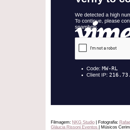
Filmagem:
NKG Studio
| Fotografia:
Rafae
Gláucia Rissoni Eventos
| Músicos Cerim