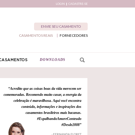
LOGIN
CADASTRE-SE
ENVIE SEU CASAMENTO
CASAMENTOS REAIS
FORNECEDORES
DOWNLOADS
CASAMENTOS
“Acredito que as coisas boas da vida merecem ser
comemoradas. Recomendo muito casar, a energia da
celebração é maravilhosa. Aqui você encontra
conteúdo, informações e inspirações dos
casamentos brasileiros mais bacanas.
#EspalhandoAmoreConteudo
#Desde2008”
- FERNANDA FLORET