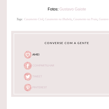
Fotos:
Gustavo Gaiote
Tags:
Casamento Civil
,
Casamento na Ilhabela
,
Casamento na Praia
,
Gustavo
CONVERSE COM A GENTE
AMEI
COMPARTILHAR
TWEET
PINTEREST