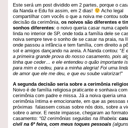
Este será um post dividido em 2 partes, porque o ca
da Nanda e Edu foi assim, em 2 dias!
Acho legal
compartilhar com vocês o que a noiva me contou sob
decisão da cerimônia,
os noivos são diferentes e t
sonhos diferentes
: o noivo queria casar numa capel
linda no interior de SP, onde toda a família dele se ca
noiva sempre teve o sonho de se casar na praia, na I
onde passou a infância e tem família, com direito a p
sol e amigos dançando na areia. A Nanda contou: “
E e
a primeira grande prova do nosso casamento, pois a
tinha que ceder… e ele entendeu o quão importante i
para mim e cedeu, para a minha alegria! Foi uma lind
de amor que ele me deu, e que eu soube valorizar!
”
A segunda decisão seria sobre a cerimônia religio
Noivo é de família religiosa praticante e sonhava com
cerimônia com padre e missa. Já a noiva queria uma
cerimônia íntima e emocionante, em que as pessoas
próximas falassem coisas sobre nós dois, sobre a vi
sobre o amor. E neste impasse, chegaram ao formato
casamento:
“02 cerimônias seguidas na Ilhabela:
cas
civil na 6ª feira, com meus toques pessoais
(alguns