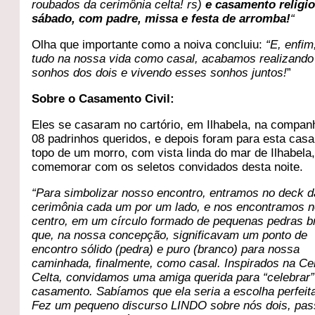
roubados da cerimônia celta! rs)
e casamento religi
sábado, com padre, missa e festa de arromba!
“
Olha que importante como a noiva concluiu:
“E, enfi
tudo na nossa vida como casal, acabamos realizando
sonhos dos dois e vivendo esses sonhos juntos!
”
Sobre o Casamento Civil:
Eles se casaram no cartório, em Ilhabela, na compan
08 padrinhos queridos, e depois foram para esta casa
topo de um morro, com vista linda do mar de Ilhabela
comemorar com os seletos convidados desta noite.
“Para simbolizar nosso encontro, entramos no deck d
cerimônia cada um por um lado, e nos encontramos 
centro, em um círculo formado de pequenas pedras 
que, na nossa concepção, significavam um ponto de
encontro sólido (pedra) e puro (branco) para nossa
caminhada, finalmente, como casal. Inspirados na Ce
Celta, convidamos uma amiga querida para “celebrar
casamento. Sabíamos que ela seria a escolha perfeita,
Fez um pequeno discurso LINDO sobre nós dois, pa