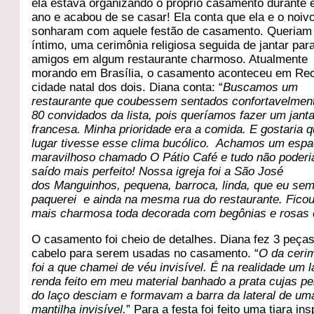
ela estava organizando o próprio casamento durante 
ano e acabou de se casar! Ela conta que ela e o noiv
sonharam com aquele festão de casamento. Queriam
íntimo, uma cerimônia religiosa seguida de jantar par
amigos em algum restaurante charmoso. Atualmente
morando em Brasília, o casamento aconteceu em Rec
cidade natal dos dois. Diana conta: “
Buscamos um
restaurante que coubessem sentados confortavelmen
80 convidados da lista, pois queríamos fazer um janta
francesa. Minha prioridade era a comida. E gostaria 
lugar tivesse esse clima bucólico. Achamos um esp
maravilhoso chamado O Pátio Café e tudo não poderia
saído mais perfeito! Nossa igreja foi a São José
dos Manguinhos, pequena, barroca, linda, que eu se
paquerei e ainda na mesma rua do restaurante. Ficou
mais charmosa toda decorada com begônias e rosas 
O casamento foi cheio de detalhes. Diana fez 3 peça
cabelo para serem usadas no casamento. “
O da ceri
foi a que chamei de véu invisível. É na realidade um 
renda feito em meu material banhado a prata cujas p
do laço desciam e formavam a barra da lateral de um
mantilha invisível.
” Para a festa foi feito uma tiara in