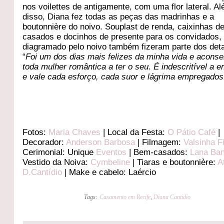
nos voilettes de antigamente, com uma flor lateral. A
disso, Diana fez todas as peças das madrinhas e a
boutonnière do noivo. Souplast de renda, caixinhas d
casados e docinhos de presente para os convidados
diagramado pelo noivo também fizeram parte dos det
“
Foi um dos dias mais felizes da minha vida e aconse
toda mulher romântica a ter o seu. É indescritível a 
e vale cada esforço, cada suor e lágrima empregados
Fotos:
Maria Chaves
| Local da Festa:
O Pátio Café
|
Decorador:
Anderson Barbosa
| Filmagem:
Valsinha F
Cerimonial: Unique
Eventos
| Bem-casados:
Lana Ban
Vestido da Noiva:
Cymbeline
| Tiaras e boutonnière:
A
D.Cantídio
| Make e cabelo: Laércio
Tags:
Casamento em Recife
,
Diana Cantidio