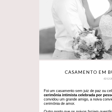
CASAMENTO EM BÚ
02/12/2
Foi um casamento sem juiz de paz ou cel
cerimônia intimista celebrada por pes
convidou um grande amigo, a noiva conv
cerimônia de amor.
Outro ponto que os noivos faziam questã