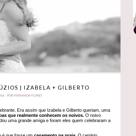
ZIOS | IZABELA + GILBERTO
POR FERNANDA FLORET
014 -
ebrante. Era assim que Izabela e Gilberto queriam, uma
soas que realmente conhecem os noivos.
O noivo
idou uma grande amiga e foram eles quem celebraram a
o é que fosse um
casamento na praia
. O cenário