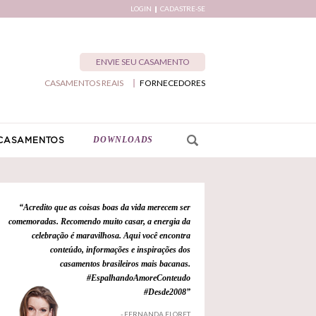
LOGIN
CADASTRE-SE
ENVIE SEU CASAMENTO
CASAMENTOS REAIS
FORNECEDORES
DOWNLOADS
CASAMENTOS
“Acredito que as coisas boas da vida merecem ser
comemoradas. Recomendo muito casar, a energia da
celebração é maravilhosa. Aqui você encontra
conteúdo, informações e inspirações dos
casamentos brasileiros mais bacanas.
#EspalhandoAmoreConteudo
#Desde2008”
- FERNANDA FLORET