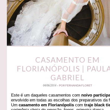
CASAMENTO EM
FLORIANÓPOLIS | PAULA
GABRIEL
POR FERNANDA FLORET
04/06/2014 -
Este é um daqueles casamentos com
noivo particip
envolvido em todas as escolhas dos preparativos da f
Um
casamento em Florianópolis
com
traje black ti
cerimônia cheia de emoção, fogos, primeira dança