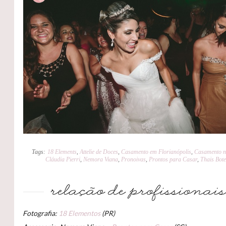
Tags:
18 Elements
,
Attelie de Doces
,
Casamento em Florianópolis
,
Casamento n
Cláudia Pierri
,
Nemora Viana
,
Pronoivas
,
Prontos para Casar
,
Thais Bote
Fotografia:
18 Elementos
(PR)