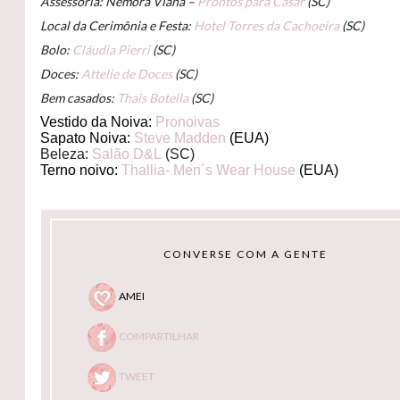
Assessoria: Nemora Viana –
Prontos para Casar
(SC)
Local da Cerimônia e Festa:
Hotel Torres da Cachoeira
(SC)
Bolo:
Cláudia Pierri
(SC)
Doces:
Attelie de Doces
(SC)
Bem casados:
Thais Botella
(SC)
Vestido da Noiva:
Pronoivas
Sapato Noiva:
Steve Madden
(EUA)
Beleza
:
Salão D&L
(SC
)
Terno noivo:
Thallia- Men´s Wear House
(EUA)
CONVERSE COM A GENTE
AMEI
COMPARTILHAR
TWEET