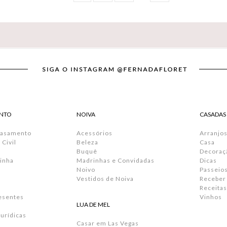
NTO
NOIVA
CASADAS
Casamento
Acessórios
Arranjos
Civil
Beleza
Casa
Buquê
Decoraç
inha
Madrinhas e Convidadas
Dicas
Noivo
Passeio
Vestidos de Noiva
Receber
Receitas
resentes
Vinhos
LUA DE MEL
urídicas
Casar em Las Vegas