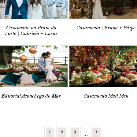
Casamento na Praia do
Casamento | Bruna + Filipe
Forte | Gabriela + Lucas
Editorial Aconchego do Mar
Casamento Mad Men
1
2
3
7
…