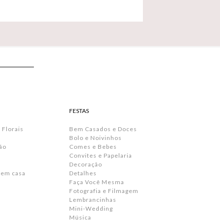
FESTAS
 Florais
Bem Casados e Doces
Bolo e Noivinhos
ão
Comes e Bebes
Convites e Papelaria
s
Decoração
 em casa
Detalhes
Faça Você Mesma
Fotografia e Filmagem
Lembrancinhas
Mini-Wedding
Música