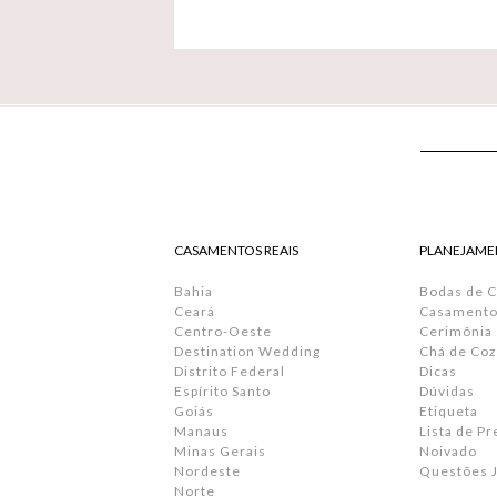
CASAMENTOS REAIS
PLANEJAME
Bahia
Bodas de 
Ceará
Casamento 
Centro-Oeste
Cerimônia
Destination Wedding
Chá de Coz
Distrito Federal
Dicas
Espírito Santo
Dúvidas
Goiás
Etiqueta
Manaus
Lista de P
Minas Gerais
Noivado
Nordeste
Questões J
Norte