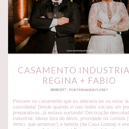
CASAMENTO INDUSTRIA
REGINA + FABIO
POR FERNANDA FLORET
08/08/2017 -
Pensem no casamento que eu adoraria ter ou estar l
convidada! Desde quando vi nas redes sociais um po
preparativos, já estava surtando! Decoração descola
industrial, ideias fora do óbvio, prioridade na comida (
Amici, que amamos!) e bebida (da Casa Lisboa) e ene