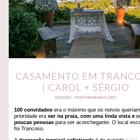
CASAMENTO EM TRANC
| CAROL + SÉRGIO
POR FERNANDA FLORET
14/12/2015 -
100 convidados
era o máximo que os noivos queriam
prioridade era
ser na praia, com uma linda vista e 
poucas pessoas
para ser aconchegante. O local esc
foi Trancoso.