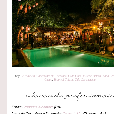
Tags:
A Modista
,
Casamento em Trancoso
,
Guta Gula
,
Juliana Bicudo
,
Katia Cri
Cacau
,
Tropical Chique
,
Tula Casqueteria
Fotos:
Ernandes Alcântara
(BA)
Local da Cerimônia e Recepção:
Casas da Lia
(Trancoso, BA)