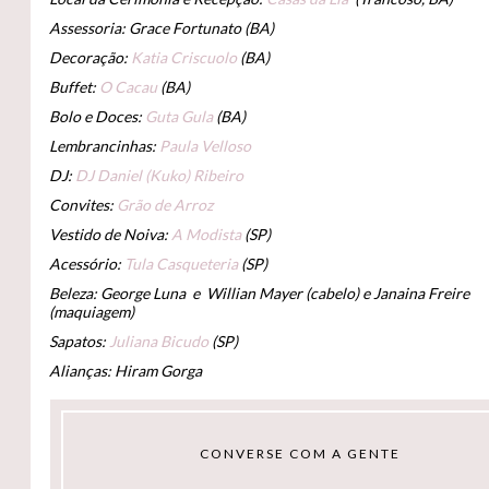
Assessoria: Grace Fortunato (BA)
Decoração:
Katia Criscuolo
(BA)
Buffet:
O Cacau
(BA)
Bolo e Doces:
Guta Gula
(BA)
Lembrancinhas:
Paula Velloso
DJ:
DJ Daniel (Kuko) Ribeiro
Convites:
Grão de Arroz
Vestido de Noiva:
A Modista
(SP)
Acessório:
Tula Casqueteria
(SP)
Beleza: George Luna e Willian Mayer (cabelo) e Janaina Freire
(maquiagem)
Sapatos:
Juliana Bicudo
(SP)
Alianças: Hiram Gorga
CONVERSE COM A GENTE