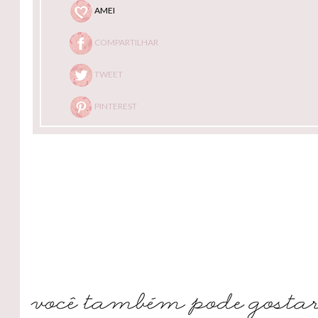
AMEI
COMPARTILHAR
TWEET
PINTEREST