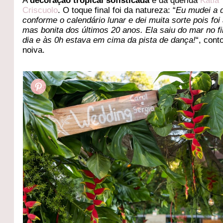
A
decoração tropical sofisticada
é da querida
Katia
Criscuolo
. O toque final foi da natureza: “
Eu mudei a 
conforme o calendário lunar e dei muita sorte pois foi 
mas bonita dos últimos 20 anos. Ela saiu do mar no f
dia e às 0h estava em cima da pista de dança!
“, cont
noiva.