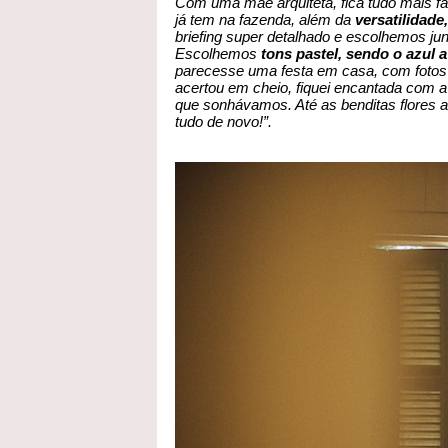
Com uma mãe arquiteta, fica tudo mais f
já tem na fazenda, além da
versatilidade,
briefing super detalhado e escolhemos ju
Escolhemos
tons pastel, sendo o azul a
parecesse uma festa em casa, com fotos 
acertou em cheio, fiquei encantada com a 
que sonhávamos. Até as benditas flores a
tudo de novo!”.