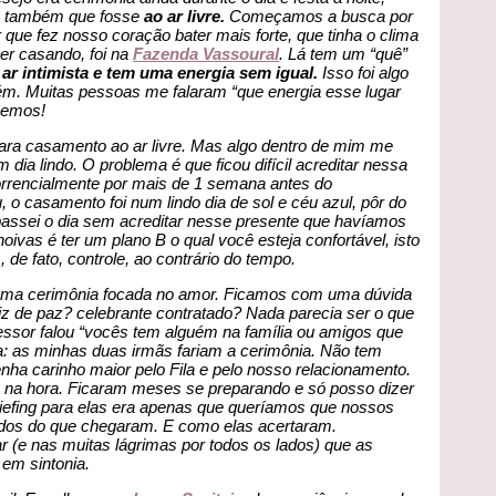
s também que fosse
ao ar livre.
Começamos a busca por
r que fez nosso coração bater mais forte, que tinha o clima
er casando, foi na
Fazenda Vassoural
. Lá tem um “quê”
ar intimista e tem uma energia sem igual.
Isso foi algo
m. Muitas pessoas me falaram “que energia esse lugar
zemos!
ra casamento ao ar livre. Mas algo dentro de mim me
 dia lindo. O problema é que ficou difícil acreditar nessa
orrencialmente por mais de 1 semana antes do
 o casamento foi num lindo dia de sol e céu azul, pôr do
passei o dia sem acreditar nesse presente que havíamos
oivas é ter um plano B o qual você esteja confortável, isto
 de fato, controle, ao contrário do tempo.
uma cerimônia focada no amor. Ficamos com uma dúvida
iz de paz? celebrante contratado? Nada parecia ser o que
ssor falou “vocês tem alguém na família ou amigos que
ia: as minhas duas irmãs fariam a cerimônia. Não tem
ha carinho maior pelo Fila e pelo nosso relacionamento.
m na hora. Ficaram meses se preparando e só posso dizer
iefing para elas era apenas que queríamos que nossos
dos do que chegaram. E como elas acertaram.
r (e nas muitas lágrimas por todos os lados) que as
em sintonia.