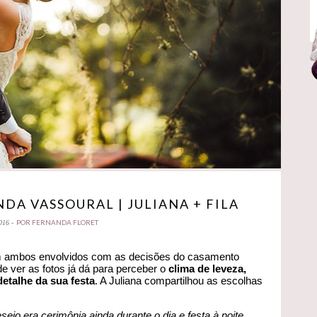
A VASSOURAL | JULIANA + FILA
POR FERNANDA FLORET
016 -
rem ambos envolvidos com as decisões do casamento
de ver as fotos já dá para perceber o
clima de leveza,
etalhe da sua festa
. A Juliana compartilhou as escolhas
sejo era cerimônia ainda durante o dia e festa à noite,