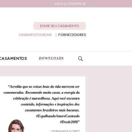
LOGIN
CADASTRE-SE
ENVIE SEU CASAMENTO
CASAMENTOS REAIS
FORNECEDORES
DOWNLOADS
CASAMENTOS
“Acredito que as coisas boas da vida merecem ser
comemoradas. Recomendo muito casar, a energia da
celebração é maravilhosa. Aqui você encontra
conteúdo, informações e inspirações dos
casamentos brasileiros mais bacanas.
#EspalhandoAmoreConteudo
#Desde2008”
- FERNANDA FLORET