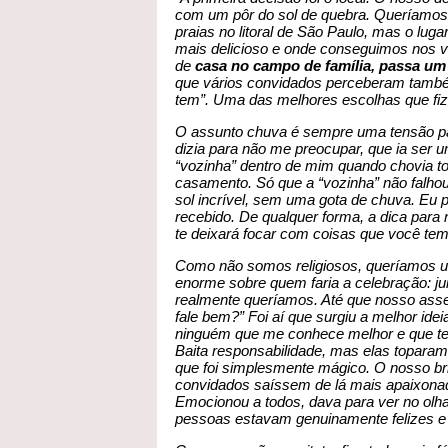
com um pôr do sol de quebra. Queríamo
praias no litoral de São Paulo, mas o luga
mais delicioso e onde conseguimos nos v
de
casa no campo de família, passa um 
que vários convidados perceberam també
tem”. Uma das melhores escolhas que fi
O assunto chuva é sempre uma tensão pa
dizia para não me preocupar, que ia ser um
“vozinha” dentro de mim quando chovia t
casamento. Só que a “vozinha” não falhou,
sol incrível, sem uma gota de chuva. Eu 
recebido. De qualquer forma, a dica para n
te deixará focar com coisas que você tem,
Como não somos religiosos, queríamos 
enorme sobre quem faria a celebração: ju
realmente queríamos. Até que nosso asse
fale bem?” Foi aí que surgiu a melhor ide
ninguém que me conhece melhor e que ten
Baita responsabilidade, mas elas topara
que foi simplesmente mágico. O nosso br
convidados saíssem de lá mais apaixona
Emocionou a todos, dava para ver no olha
pessoas estavam genuinamente felizes e 