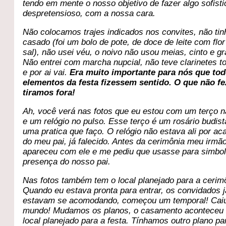
tendo em mente o nosso objetivo de fazer algo sofist
despretensioso, com a nossa cara.
Não colocamos trajes indicados nos convites, não ti
casado (foi um bolo de pote, de doce de leite com flor
sal), não usei véu, o noivo não usou meias, cinto e gr
Não entrei com marcha nupcial, não teve clarinetes 
e por ai vai.
Era muito importante para nós que to
elementos da festa fizessem sentido. O que não fe
tiramos fora!
Ah, você verá nas fotos que eu estou com um terço 
e um relógio no pulso. Esse terço é um rosário budist
uma pratica que faço. O relógio não estava ali por ac
do meu pai, já falecido. Antes da cerimônia meu irmã
apareceu com ele e me pediu que usasse para simbol
presença do nosso pai.
Nas fotos também tem o local planejado para a cerim
Quando eu estava pronta para entrar, os convidados j
estavam se acomodando, começou um temporal! Cai
mundo! Mudamos os planos, o casamento aconteceu
local planejado para a festa. Tínhamos outro plano pa