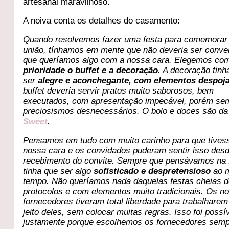
artesanal maravilhoso.
A noiva conta os detalhes do casamento:
Quando resolvemos fazer uma festa para comemorar
união, tínhamos em mente que não deveria ser conve
que queríamos algo com a nossa cara. Elegemos co
prioridade o buffet e a decoração
. A decoração tinh
ser
alegre e aconchegante, com elementos despoj
buffet deveria servir pratos muito saborosos, bem
executados, com apresentação impecável, porém se
preciosismos desnecessários. O bolo e doces são d
Sweet
.
Pensamos em tudo com muito carinho para que tives
nossa cara e os convidados puderam sentir isso des
recebimento do convite. Sempre que pensávamos na 
tinha que ser algo
sofisticado e despretensioso
ao 
tempo. Não queríamos nada daquelas festas cheias 
protocolos e com elementos muito tradicionais. Os n
fornecedores tiveram total liberdade para trabalharem
jeito deles, sem colocar muitas regras. Isso foi possí
justamente porque escolhemos os fornecedores sem